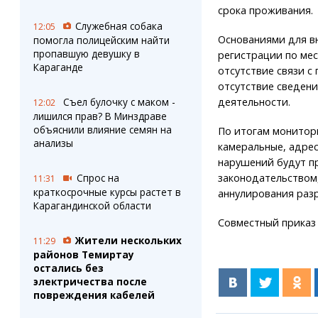
срока проживания.
Служебная собака
12:05
Основаниями для вн
помогла полицейским найти
пропавшую девушку в
регистрации по мес
Караганде
отсутствие связи с
отсутствие сведен
Съел булочку с маком -
деятельности.
12:02
лишился прав? В Минздраве
объяснили влияние семян на
По итогам монитор
анализы
камеральные, адрес
нарушений будут п
Спрос на
законодательством
11:31
краткосрочные курсы растет в
аннулирования разр
Карагандинской области
Совместный приказ 
Жители нескольких
11:29
районов Темиртау
остались без
электричества после
повреждения кабелей