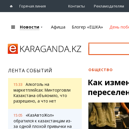
Горячая линия
Контакты
Рекламодателям
Новости
Афиша
Блогер «ЕШКА»
День поб
+7 (7212)
92 09 09
Главная
Афиша
Новости
Новости
Кино
Караганды
Театры
ОБЩЕСТВО
ЛЕНТА СОБЫТИЙ
Хроника
Музыка
Как измен
eTV
Спорт
Алкоголь на
15:33
Рассылка новостей
переселе
Выставки
маркетплейсах: Минторговли
Персоны
Казахстана объяснило, что
Цирк и зоопарк
разрешено, а что нет
Интервью
«КазАвтоЖол»
15:05
Блогер «ЕШКА»
Карты
обратился к казахстанцам из-
Лента блогера
Web-камеры
за одной плохой привычки на