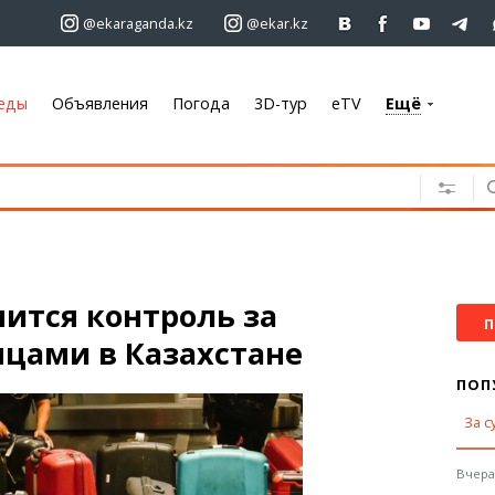
@ekaraganda.kz
@ekar.kz
еды
Объявления
Погода
3D-тур
eTV
Ещё
+7 701 233 33 81
Объявления
Недвижимость
Автомобили
Работа
ится контроль за
Услуги
П
нцами в Казахстане
Электроника
Мебель
ПОП
За с
Погода
Караганда
Вчера,