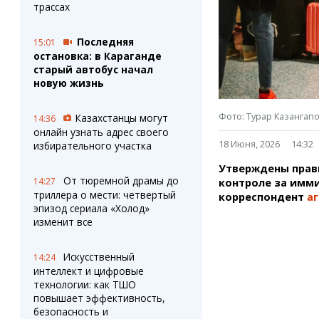
Штрихи
Пробки
трассах
Фотокомиксы
Карта Караганды
Коллаж недели
Организации
Последняя
15:01
Ешкин гороскоп
Мой участковый
остановка: в Караганде
Перекрытие дорог
старый автобус начал
новую жизнь
Сервисы
Медиа
Фото: Турар Казангап
Казахстанцы могут
14:36
Переводчик
Фото
онлайн узнать адрес своего
Видео
18 Июня, 2026
14:32
избирательного участка
3D-тур
Утверждены прав
Timelapse
От тюремной драмы до
14:27
контроле за имми
триллера о мести: четвертый
корреспондент
аг
эпизод сериала «Холод»
изменит все
Искусственный
14:24
интеллект и цифровые
технологии: как ТШО
повышает эффективность,
безопасность и