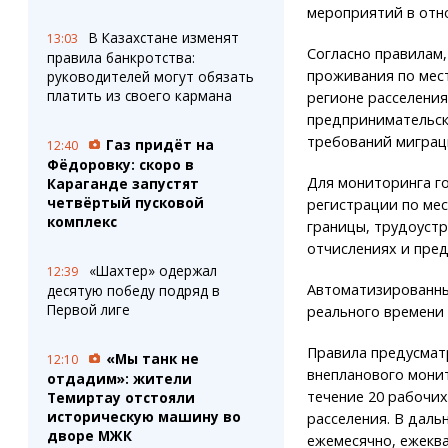
мероприятий в отн
В Казахстане изменят
13:03
Согласно правилам,
правила банкротства:
проживания по мест
руководителей могут обязать
платить из своего кармана
регионе расселения
предпринимательск
требований миграц
Газ придёт на
12:40
Фёдоровку: скоро в
Для мониторинга г
Караганде запустят
четвёртый пусковой
регистрации по мес
комплекс
границы, трудоустр
отчислениях и пре
«Шахтер» одержал
12:39
Автоматизированны
десятую победу подряд в
Первой лиге
реального времени 
Правила предусмат
«Мы танк не
12:10
внепланового монит
отдадим»: жители
течение 20 рабочих
Темиртау отстояли
историческую машину во
расселения. В дал
дворе МЖК
ежемесячно, ежеква