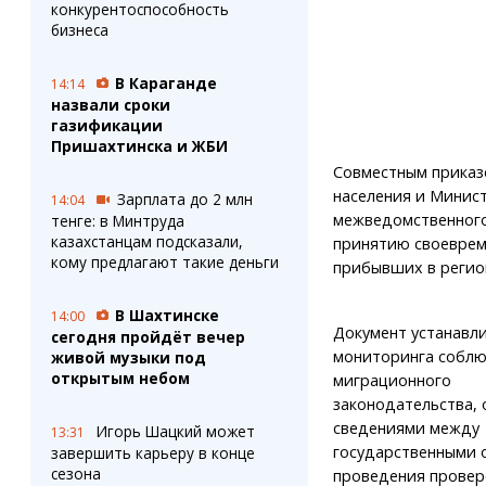
конкурентоспособность
бизнеса
В Караганде
14:14
назвали сроки
газификации
Пришахтинска и ЖБИ
Совместным приказ
населения и Минис
Зарплата до 2 млн
14:04
межведомственного
тенге: в Минтруда
казахстанцам подсказали,
принятию своеврем
кому предлагают такие деньги
прибывших в регио
В Шахтинске
14:00
Документ устанавл
сегодня пройдёт вечер
мониторинга собл
живой музыки под
открытым небом
миграционного
законодательства,
сведениями между
Игорь Шацкий может
13:31
государственными 
завершить карьеру в конце
сезона
проведения провер