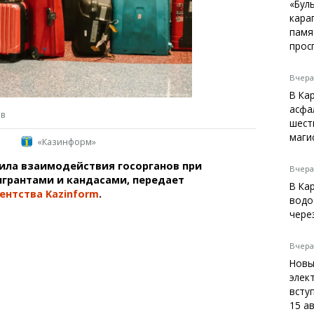
Темиртау
«Бул
кара
Балхаш
памя
Жезказган
прос
Вчера,
В Ка
Справочник
асфа
ов
Расписание транспорта
шест
маги
Автобусные остановки
«Казинформ»
Экстренные службы
ила взаимодействия госорганов при
Каталог компаний
Вчера,
грантами и кандасами, передает
Купить шины, легко!
В Ка
ентства Kazinform
.
водо
чере
Вчера,
Новы
элек
вступ
15 а