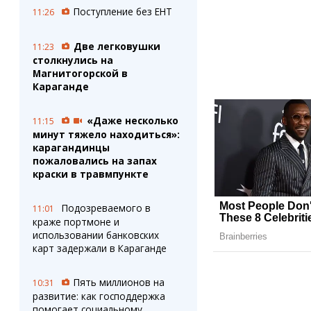
Поступление без ЕНТ
11:26
Две легковушки
11:23
столкнулись на
Магнитогорской в
Караганде
«Даже несколько
11:15
минут тяжело находиться»:
карагандинцы
пожаловались на запах
краски в травмпункте
Подозреваемого в
11:01
краже портмоне и
использовании банковских
карт задержали в Караганде
Пять миллионов на
10:31
развитие: как господдержка
помогает социальному