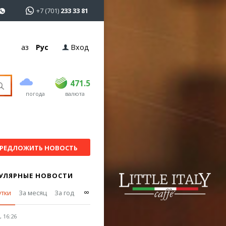
+7 (701)
233 33 81
Қаз
Рус
Вход
покупка
продажа
USD
470.5
471.5
471.5
погода
валюта
EUR
539
541.5
RUB
5.53
5.6
РЕДЛОЖИТЬ НОВОСТЬ
УЛЯРНЫЕ НОВОСТИ
∞
утки
За месяц
За год
 16:26