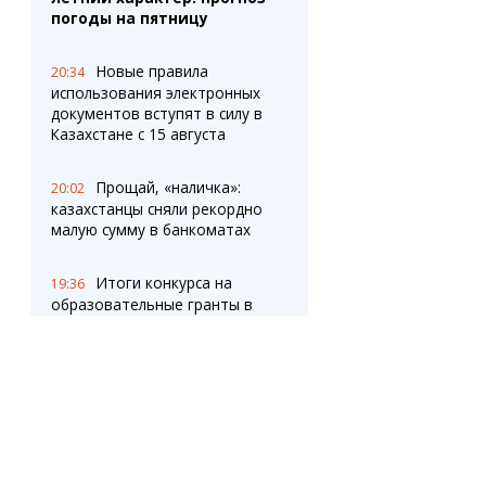
погоды на пятницу
Новые правила
20:34
использования электронных
документов вступят в силу в
Казахстане с 15 августа
Прощай, «наличка»:
20:02
казахстанцы сняли рекордно
малую сумму в банкоматах
Итоги конкурса на
19:36
образовательные гранты в
Казахстане опубликуют 7
августа
Кандидаты в
19:10
депутаты Курултая от партии
«Әділет» встретились с
коллективом «Qarmet Service»