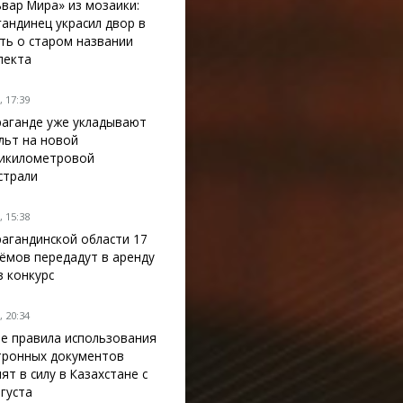
ьвар Мира» из мозаики:
гандинец украсил двор в
ть о старом названии
пекта
 17:39
раганде уже укладывают
льт на новой
икилометровой
страли
 15:38
рагандинской области 17
ёмов передадут в аренду
з конкурс
 20:34
е правила использования
тронных документов
ят в силу в Казахстане с
вгуста