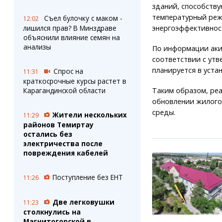
зданий, способств
температурный реж
Съел булочку с маком -
12:02
лишился прав? В Минздраве
энергоэффективнос
объяснили влияние семян на
анализы
По информации аки
соответствии с ут
планируется в уста
Спрос на
11:31
краткосрочные курсы растет в
Карагандинской области
Таким образом, ре
обновлении жилого
среды.
Жители нескольких
11:29
районов Темиртау
остались без
электричества после
повреждения кабелей
Поступление без ЕНТ
11:26
Две легковушки
11:23
столкнулись на
Магнитогорской в