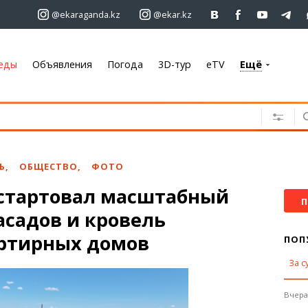
@ekaraganda.kz
@ekar.kz
еды
Объявления
Погода
3D-тур
eTV
Ещё
+7 701 233 33 81
Объявления
Недвижимость
Автомобили
Ь
,
ОБЩЕСТВО
,
ФОТО
Работа
 стартовал масштабный
Услуги
П
асадов и кровель
Электроника
Мебель
ртирных домов
ПОП
За с
Погода
Караганда
Вчера,