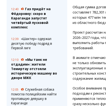
Общая сумма дого
Газ придёт на
12:40
составляет 782,301 
Фёдоровку: скоро в
которых 477 млн те
Караганде запустят
четвёртый пусковой
из областного бюд
комплекс
Проект рассчитан н
2026–2027 годы, чт
«Шахтер» одержал
12:39
выполнить работы 
десятую победу подряд в
Первой лиге
требований.
В акимате отмечаю
«Мы танк не
12:10
не только обновить
отдадим»: жители
эксплуатационные х
Темиртау отстояли
историческую машину во
строительных конс
дворе МЖК
содержание жилищн
Особое внимание п
Служебная собака
12:05
подходам к реконс
помогла полицейским найти
пропавшую девушку в
применяются тепло
Караганде
сразу несколько фу