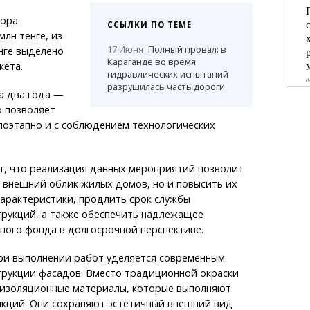
вора
ССЫЛКИ ПО ТЕМЕ
млн тенге, из
17 Июня
Полный провал: в
нге выделено
Караганде во время
жета.
гидравлических испытаний
разрушилась часть дороги
а два года —
о позволяет
поэтапно и с соблюдением технологических
т, что реализация данных мероприятий позволит
 внешний облик жилых домов, но и повысить их
арактеристики, продлить срок службы
трукций, а также обеспечить надлежащее
ого фонда в долгосрочной перспективе.
ри выполнении работ уделяется современным
трукции фасадов. Вместо традиционной окраски
изоляционные материалы, которые выполняют
нкций. Они сохраняют эстетичный внешний вид