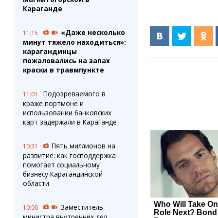
Караганде
«Даже несколько
11:15
минут тяжело находиться»:
карагандинцы
пожаловались на запах
краски в травмпункте
Подозреваемого в
11:01
краже портмоне и
использовании банковских
карт задержали в Караганде
Пять миллионов на
10:31
развитие: как господдержка
помогает социальному
бизнесу Карагандинской
области
Заместитель
10:00
министра внутренних дел