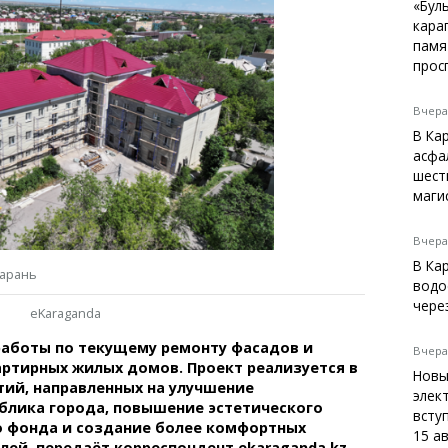
Темиртау
«Бул
кара
Балхаш
памя
Жезказган
прос
Вчера,
В Ка
Справочник
асфа
Расписание транспорта
шест
маги
Автобусные остановки
Экстренные службы
Каталог компаний
Вчера,
Купить шины, легко!
В Ка
Сарань
водо
чере
eKaraganda
работы по текущему ремонту фасадов и
Вчера,
ртирных жилых домов. Проект реализуется в
Новы
ий, направленных на улучшение
элек
блика города, повышение эстетического
вступ
о фонда и создание более комфортных
15 а
лей, передаёт корреспондент ekaraganda.kz.