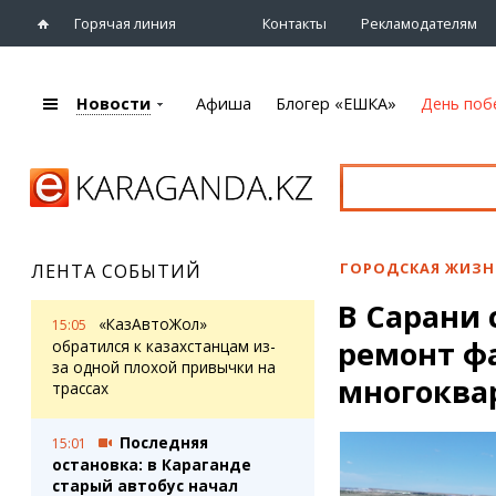
Горячая линия
Контакты
Рекламодателям
Новости
Афиша
Блогер «ЕШКА»
День поб
+7 (7212)
92 09 09
Главная
Афиша
Новости
Новости
Кино
Караганды
Театры
ГОРОДСКАЯ ЖИЗН
ЛЕНТА СОБЫТИЙ
Хроника
Музыка
В Сарани
eTV
Спорт
«КазАвтоЖол»
15:05
Рассылка новостей
ремонт ф
Выставки
обратился к казахстанцам из-
Персоны
за одной плохой привычки на
Цирк и зоопарк
многоква
трассах
Интервью
Последняя
15:01
Блогер «ЕШКА»
Карты
остановка: в Караганде
Лента блогера
Web-камеры
старый автобус начал