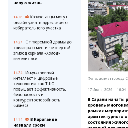
Штрихи
Пробки
новую жизнь
Фотокомиксы
Карта Караганды
Коллаж недели
Организации
Казахстанцы могут
14:36
Ешкин гороскоп
Мой участковый
онлайн узнать адрес своего
Перекрытие дорог
избирательного участка
От тюремной драмы до
Сервисы
Медиа
14:27
триллера о мести: четвертый
Переводчик
Фото
эпизод сериала «Холод»
Видео
изменит все
3D-тур
Timelapse
Искусственный
14:24
интеллект и цифровые
Фото: акимат города 
технологии: как ТШО
повышает эффективность,
17 Июня, 2026
16:04
безопасность и
В Сарани начаты 
конкурентоспособность
кровель многоква
бизнеса
рамках мероприят
архитектурного о
В Караганде
14:14
состояния жилог
назвали сроки
условий для жите