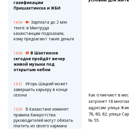
газификации
Пришахтинска и ЖБИ
Зарплата до 2 млн
14:04
тенге: в Минтруда
казахстанцам подсказали,
кому предлагают такие деньги
В Шахтинске
14:00
сегодня пройдёт вечер
живой музыки под
открытым небом
Игорь Шацкий может
13:31
завершить карьеру в конце
сезона
Как отмечают в мес
затронет 18 много
адресам: улица Жамбы
В Казахстане изменят
13:03
78, 80, 82; улица С
правила банкротства:
руководителей могут обязать
№ 55.
платить из своего кармана