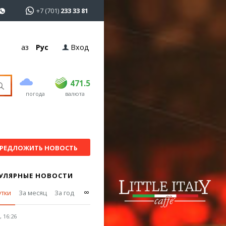
+7 (701)
233 33 81
Қаз
Рус
Вход
покупка
продажа
USD
470
471.5
471.5
погода
валюта
EUR
539
541.5
RUB
5.53
5.61
РЕДЛОЖИТЬ НОВОСТЬ
УЛЯРНЫЕ НОВОСТИ
∞
утки
За месяц
За год
 16:26