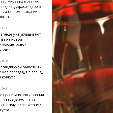
ьвар Мира» из мозаики:
гандинец украсил двор в
ть о старом названии
пекта
 17:39
раганде уже укладывают
льт на новой
икилометровой
страли
 15:38
рагандинской области 17
ёмов передадут в аренду
з конкурс
 20:34
е правила использования
тронных документов
ят в силу в Казахстане с
вгуста