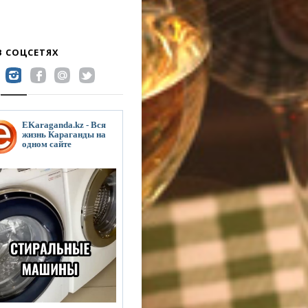
В СОЦСЕТЯХ
EKaraganda.kz - Вся
жизнь Караганды на
одном сайте