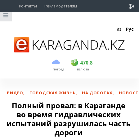
Контакты
Рекламодателям
Қаз
Рус
покупка
продажа
USD
468.5
470.8
470.8
погода
валюта
EUR
539
541.5
RUB
5.53
5.6
ВИДЕО
,
ГОРОДСКАЯ ЖИЗНЬ
,
НА ДОРОГАХ
,
НОВОСТ
Полный провал: в Караганде
во время гидравлических
испытаний разрушилась часть
дороги