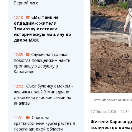
Штрихи
Пробки
Первой лиге
Фотокомиксы
Карта Караганды
Коллаж недели
Организации
«Мы танк не
12:10
Ешкин гороскоп
Мой участковый
отдадим»: жители
Перекрытие дорог
Темиртау отстояли
историческую машину во
дворе МЖК
Сервисы
Медиа
Переводчик
Фото
Служебная собака
12:05
Видео
помогла полицейским найти
3D-тур
пропавшую девушку в
Караганде
Timelapse
Съел булочку с маком -
12:02
лишился прав? В Минздраве
объяснили влияние семян на
Фото: аппарат акима 
анализы
17 Июня, 2026
12:34
Спрос на
11:31
Жители Караганд
краткосрочные курсы растет в
количество кома
Карагандинской области