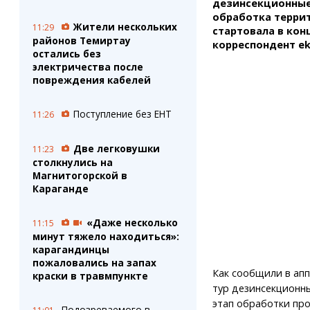
дезинсекционные
обработка терри
Жители нескольких
11:29
стартовала в кон
районов Темиртау
корреспондент ek
остались без
электричества после
повреждения кабелей
Поступление без ЕНТ
11:26
Две легковушки
11:23
столкнулись на
Магнитогорской в
Караганде
«Даже несколько
11:15
минут тяжело находиться»:
карагандинцы
пожаловались на запах
Как сообщили в апп
краски в травмпункте
тур дезинсекционны
этап обработки про
Подозреваемого в