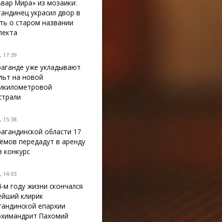
ьвар Мира» из мозаики:
гандинец украсил двор в
ть о старом названии
пекта
 17:39
раганде уже укладывают
льт на новой
икилометровой
страли
 15:38
рагандинской области 17
ёмов передадут в аренду
з конкурс
 14:03
4-м году жизни скончался
ейший клирик
гандинской епархии
рхимандрит Пахомий