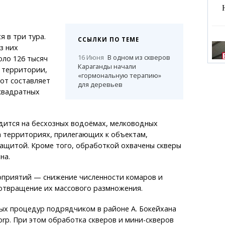
 в три тура.
ССЫЛКИ ПО ТЕМЕ
з них
16 Июня
В одном из скверов
оло 126 тысяч
Караганды начали
 территории,
«гормональную терапию»
от составляет
для деревьев
квадратных
дится на бесхозных водоёмах, мелководных
на территориях, прилегающих к объектам,
ащитой. Кроме того, обработкой охвачены скверы
на.
оприятий — снижение численности комаров и
дотвращение их массового размножения.
ых процедур подрядчиком в районе А. Бокейхана
rp. При этом обработка скверов и мини-скверов