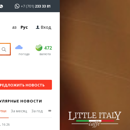
+7 (701)
233 33 81
Қаз
Рус
Вход
покупка
продажа
USD
469
472
472
погода
валюта
EUR
539
543
RUB
5.57
5.61
РЕДЛОЖИТЬ НОВОСТЬ
УЛЯРНЫЕ НОВОСТИ
∞
утки
За месяц
За год
 16:26