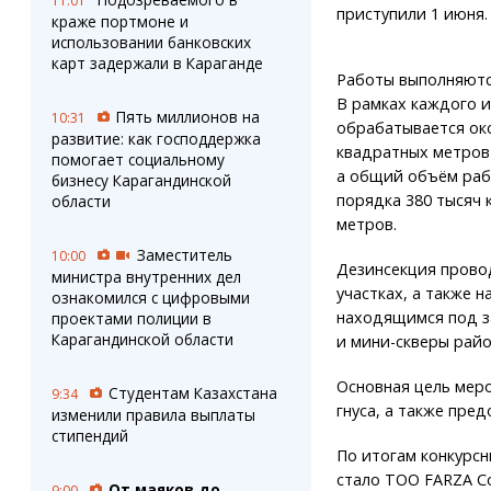
11:01
приступили 1 июня.
краже портмоне и
использовании банковских
карт задержали в Караганде
Работы выполняются
В рамках каждого и
Пять миллионов на
10:31
обрабатывается ок
развитие: как господдержка
квадратных метров
помогает социальному
а общий объём раб
бизнесу Карагандинской
порядка 380 тысяч 
области
метров.
Заместитель
10:00
Дезинсекция прово
министра внутренних дел
участках, а также 
ознакомился с цифровыми
находящимся под з
проектами полиции в
Карагандинской области
и мини-скверы райо
Основная цель мер
Студентам Казахстана
9:34
гнуса, а также пре
изменили правила выплаты
стипендий
По итогам конкурсн
стало ТОО FARZA Co
От маяков до
9:00