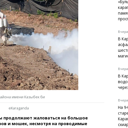
Темиртау
«Бул
кара
Балхаш
памя
Жезказган
прос
Вчера,
В Ка
Справочник
асфа
Расписание транспорта
шест
маги
Автобусные остановки
Экстренные службы
Каталог компаний
Вчера,
Купить шины, легко!
В Ка
водо
чере
района имени Казыбек би
Вчера,
На 9
eKaraganda
стар
ы продолжают жаловаться на большое
Кара
ров и мошек, несмотря на проводимые
схиа