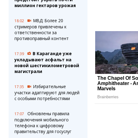
миллион гектаров урожая
МВД: Более 20
18:02
стримеров привлечены к
ответственности за
противоправный контент
В Караганде уже
17:39
укладывают асфальт на
новой шестикилометровой
магистрали
Избирательные
17:35
участки адаптируют для людей
с особыми потребностями
Обновлены правила
17:07
подключения мобильного
телефона к цифровому
правительству для госуслуг