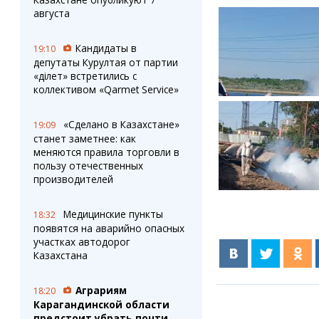
августа
Кандидаты в
19:10
депутаты Курултая от партии
«Әділет» встретились с
коллективом «Qarmet Service»
«Сделано в Казахстане»
19:09
станет заметнее: как
меняются правила торговли в
пользу отечественных
производителей
Медицинские пункты
18:32
появятся на аварийно опасных
участках автодорог
Казахстана
Аграриям
18:20
Карагандинской области
предстоит убрать почти