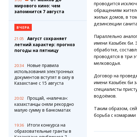
проводится исключи
мирового кино: чем
обращениям жителе
запомнится 7 августа
жилых домов, в том
дезинсекции санит
ВЧЕРА
Параллельно анало
Август сохраняет
21:05
имени Казыбек би.
летний характер: прогноз
обработке, составл
погоды на пятницу
проводятся в три э
мелководья.
Новые правила
20:34
использования электронных
Договор на провед
документов вступят в силу в
имени Казыбек би з
Казахстане с 15 августа
специалисты присту
водоёмов.
Прощай, «наличка»:
20:02
казахстанцы сняли рекордно
Таким образом, сей
малую сумму в банкоматах
борьба с комарами 
Итоги конкурса на
19:36
образовательные гранты в
Казахстане опубликуют 7