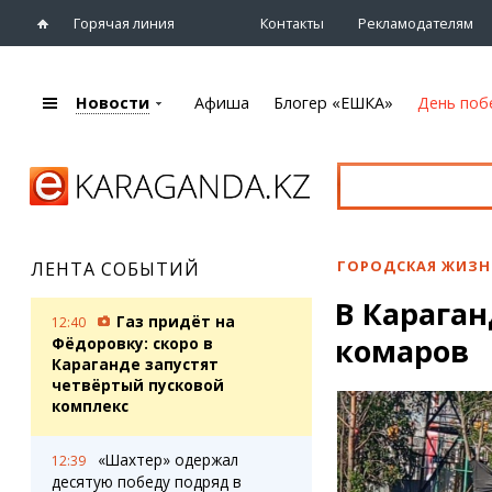
Горячая линия
Контакты
Рекламодателям
Новости
Афиша
Блогер «ЕШКА»
День поб
+7 (7212)
92 09 09
Главная
Афиша
Новости
Новости
Кино
Караганды
Театры
ГОРОДСКАЯ ЖИЗН
ЛЕНТА СОБЫТИЙ
Хроника
Музыка
В Карага
eTV
Спорт
Газ придёт на
12:40
Рассылка новостей
комаров
Выставки
Фёдоровку: скоро в
Персоны
Караганде запустят
Цирк и зоопарк
четвёртый пусковой
Интервью
комплекс
Блогер «ЕШКА»
Карты
«Шахтер» одержал
12:39
Лента блогера
Web-камеры
десятую победу подряд в