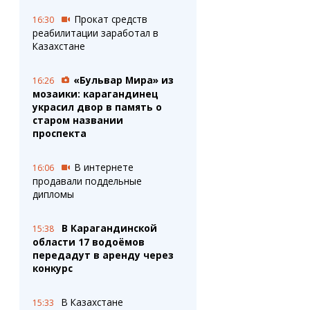
Прокат средств
16:30
реабилитации заработал в
Казахстане
«Бульвар Мира» из
16:26
мозаики: карагандинец
украсил двор в память о
старом названии
проспекта
В интернете
16:06
продавали поддельные
дипломы
В Карагандинской
15:38
области 17 водоёмов
передадут в аренду через
конкурс
В Казахстане
15:33