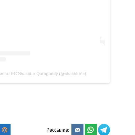
ия от FC Shakhter Qaragandy (@shakhterfc)
Рассылка: