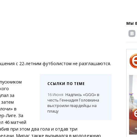
МЫ 
шения с 22-летним футболистом не разглашаются.
пускником
ССЫЛКИ ПО ТЕМЕ
кого
16 Июня
Надпись «GGG» в
упал за
честь Геннадия Головкина
 затем
выстроили гвардейцы на
лочи» в
плацу
р-Лиге. За
ел 46 матчей
абив при этом два гола и отдав три
редачи. Мирас также вызывался в молодежную