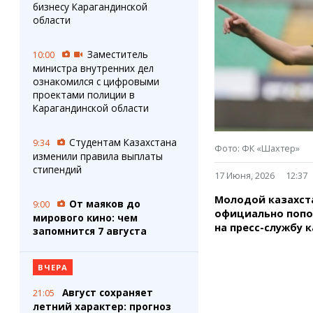
Штрихи
Пробки
бизнесу Карагандинской
Фотокомиксы
Карта Караганды
области
Коллаж недели
Организации
Ешкин гороскоп
Мой участковый
Заместитель
10:00
Перекрытие дорог
министра внутренних дел
ознакомился с цифровыми
проектами полиции в
Сервисы
Медиа
Карагандинской области
Переводчик
Фото
Видео
Студентам Казахстана
9:34
Фото: ФК «Шахтер»
3D-тур
изменили правила выплаты
стипендий
Timelapse
17 Июня, 2026
12:37
Молодой казахст
От маяков до
9:00
официально попо
мирового кино: чем
на пресс-службу 
запомнится 7 августа
ВЧЕРА
Август сохраняет
21:05
летний характер: прогноз