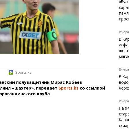
Темиртау
«Бул
кара
Балхаш
памя
Жезказган
прос
Вчера,
В Ка
Справочник
асфа
Расписание транспорта
шест
маги
Автобусные остановки
Экстренные службы
Каталог компаний
Вчера,
Sports.kz
Купить шины, легко!
В Ка
анский полузащитник Мирас Кобеев
водо
лнил «Шахтер», передает
Sports.kz
со ссылкой
чере
карагандинского клуба.
Вчера,
На 9
стар
Кара
схиа