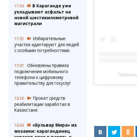
В Караганде уже
17:39
укладывают асфальт на
новой шестикилометровой
магистрали
Избирательные
17:35
участки адаптируют для людей
с особыми потребностями
Обновлены правила
17:07
подключения мобильного
Публикац
телефона к цифровому
правительству для госуслуг
Прокат средств
16:30
реабилитации заработал в
Казахстане
«Бульвар Мира» из
16:26
мозаики: карагандинец
украсил двор в память о