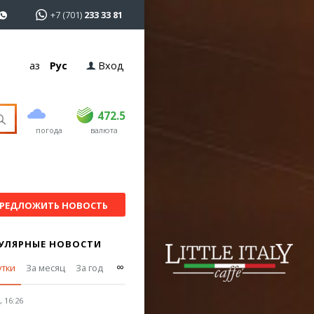
+7 (701)
233 33 81
Қаз
Рус
Вход
покупка
продажа
USD
469
472.5
472.5
погода
валюта
EUR
541
544
RUB
5.57
5.61
РЕДЛОЖИТЬ НОВОСТЬ
УЛЯРНЫЕ НОВОСТИ
∞
утки
За месяц
За год
 16:26