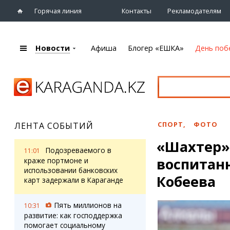
Горячая линия
Контакты
Рекламодателям
Новости
Афиша
Блогер «ЕШКА»
День поб
+7 (7212)
92 09 09
Главная
Афиша
Новости
Новости
Кино
Караганды
Театры
СПОРТ
,
ФОТО
ЛЕНТА СОБЫТИЙ
Хроника
Музыка
«Шахтер»
eTV
Спорт
Подозреваемого в
11:01
Рассылка новостей
воспитан
Выставки
краже портмоне и
Персоны
использовании банковских
Цирк и зоопарк
Кобеева
карт задержали в Караганде
Интервью
Пять миллионов на
10:31
Блогер «ЕШКА»
Карты
развитие: как господдержка
Лента блогера
Web-камеры
помогает социальному