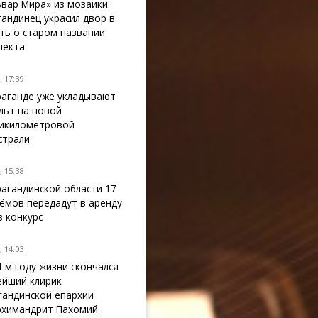
ьвар Мира» из мозаики:
гандинец украсил двор в
ть о старом названии
пекта
 17:39
раганде уже укладывают
льт на новой
икилометровой
страли
 15:38
рагандинской области 17
ёмов передадут в аренду
з конкурс
 14:03
4-м году жизни скончался
ейший клирик
гандинской епархии
рхимандрит Пахомий