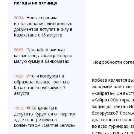
погоды на пятницу
Новые правила
20:34
использования электронных
документов вступят в силу в
Казахстане с 15 августа
Прощай, «наличка»:
20:02
казахстанцы сняли рекордно
малую сумму в банкоматах
Подробности согла
Итоги конкурса на
19:36
Кобеев является вы
образовательные гранты в
академии алматинс
Казахстане опубликуют 7
«Кайрата». Он выст
августа
«Кайрат-Жастар», а
защищал цвета «Ис
Кандидаты в
19:10
белорусской Премье
депутаты Курултая от партии
два сезона он пров
«Әділет» встретились с
коллективом «Qarmet Service»
во всех турнирах, з
результативные пе