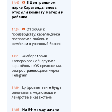
В Центральном
14:47
парке Караганды вновь
открыли комнату матери и
ребенка
От хобби к
14:34
производству: карагандинка
превратила любовь к
ремёслам в успешный бизнес
«Лаборатория
14:25
Касперского» обнаружила
заражённые iOS-приложения,
распространяющиеся через
Telegram
Цифровым тенге будут
14:04
оплачивать медпомощь и
лекарства в Казахстане
На 94-м году жизни
14:03