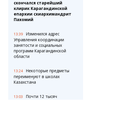
скончался старейший
клирик Карагандинской
епархии схиархимандрит
Пахомий
Изменился адрес
13:39
Управления координации
занятости и социальных
программ Карагандинской
области
Некоторые предметы
13:24
переименуют в школах
Казахстана
Почти 12 тысяч
13:03
километров электросетей
отремонтировали в
Казахстане перед зимой
Почему в
12:45