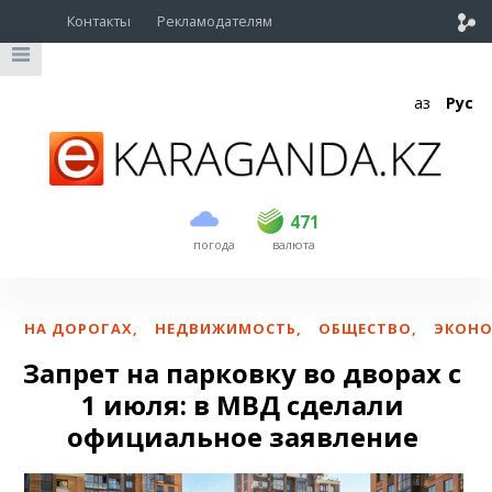
Контакты
Рекламодателям
Қаз
Рус
покупка
продажа
USD
468.5
471
471
погода
валюта
EUR
539
541.5
RUB
5.53
5.6
НА ДОРОГАХ
,
НЕДВИЖИМОСТЬ
,
ОБЩЕСТВО
,
ЭКОН
Запрет на парковку во дворах с
1 июля: в МВД сделали
официальное заявление