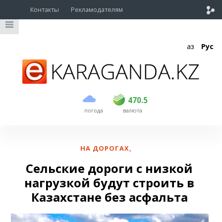
Контакты
Рекламодателям
Қаз
Рус
покупка
продажа
USD
469
470.5
470.5
погода
валюта
EUR
541
545
RUB
5.51
5.6
НА ДОРОГАХ
,
Сельские дороги с низкой
нагрузкой будут строить в
Казахстане без асфальта