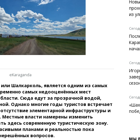
Темиртау
Новы
прох
Балхаш
из у
Жезказган
Сегодн
Посл
Кара
Справочник
нача
Расписание транспорта
Автобусные остановки
Сегодн
Экстренные службы
Игор
eKaraganda
Каталог компаний
заве
Купить шины, легко!
сезо
 или Шалкарколь, является одним из самых
временно самых недооценённых мест
Сегодн
бласти. Сюда едут за прозрачной водой,
ой. Однако многие годы туристов встречает
«Шах
 отсутствие элементарной инфраструктуры и
побе
. Местные власти намерены изменить
ть здесь современную туристическую зону.
асивыми планами и реальностью пока
 нерешённых вопросов.
МЫ 