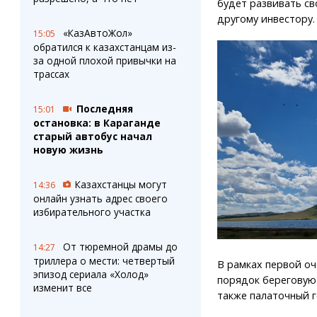
будет развивать св
другому инвестору.
«КазАвтоЖол»
15:05
обратился к казахстанцам из-
за одной плохой привычки на
трассах
Последняя
15:01
остановка: в Караганде
старый автобус начал
новую жизнь
Казахстанцы могут
14:36
онлайн узнать адрес своего
избирательного участка
От тюремной драмы до
14:27
триллера о мести: четвертый
В рамках первой оч
эпизод сериала «Холод»
порядок береговую 
изменит все
также палаточный 