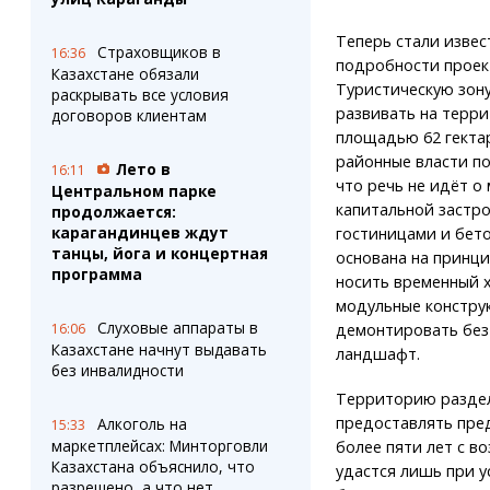
Теперь стали извес
Страховщиков в
16:36
подробности проек
Казахстане обязали
Туристическую зон
раскрывать все условия
развивать на терр
договоров клиентам
площадью 62 гектар
районные власти п
Лето в
16:11
что речь не идёт о
Центральном парке
капитальной застро
продолжается:
карагандинцев ждут
гостиницами и бет
танцы, йога и концертная
основана на принци
программа
носить временный х
модульные констру
Слуховые аппараты в
демонтировать без
16:06
Казахстане начнут выдавать
ландшафт.
без инвалидности
Территорию раздел
предоставлять пре
Алкоголь на
15:33
маркетплейсах: Минторговли
более пяти лет с в
Казахстана объяснило, что
удастся лишь при у
разрешено, а что нет