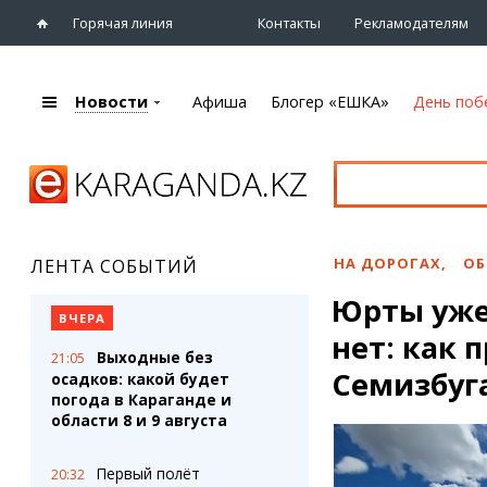
Горячая линия
Контакты
Рекламодателям
Новости
Афиша
Блогер «ЕШКА»
День поб
+7 (7212)
92 09 09
Главная
Афиша
Новости
Новости
Кино
Караганды
Театры
НА ДОРОГАХ
,
ОБ
ЛЕНТА СОБЫТИЙ
Хроника
Музыка
Юрты уже 
eTV
Спорт
ВЧЕРА
Рассылка новостей
нет: как 
Выставки
Выходные без
21:05
Персоны
Цирк и зоопарк
Семизбуга
осадков: какой будет
Интервью
погода в Караганде и
области 8 и 9 августа
Блогер «ЕШКА»
Карты
Лента блогера
Web-камеры
Первый полёт
20:32