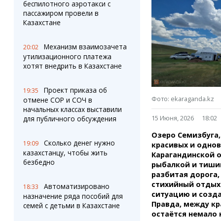
Штрихи
Пробки
беспилотного аэротакси с
пассажиром провели в
Фотокомиксы
Карта Караганды
Казахстане
Коллаж недели
Организации
Ешкин гороскоп
Мой участковый
Механизм взаимозачета
20:02
Перекрытие дорог
утилизационного платежа
хотят внедрить в Казахстане
Сервисы
Медиа
Переводчик
Фото
Проект приказа об
19:35
Видео
Фото: ekaraganda.kz
отмене СОР и СОЧ в
3D-тур
начальных классах выставили
15 Июня, 2026
18:02
для публичного обсуждения
Timelapse
Озеро Семизбуга,
Сколько денег нужно
19:09
красивых и одно
казахстанцу, чтобы жить
Карагандинской о
безбедно
рыбалкой и тишин
разбитая дорога,
стихийный отдых
Автоматизировано
18:33
ситуацию и созда
назначение ряда пособий для
Правда, между кр
семей с детьми в Казахстане
остаётся немало