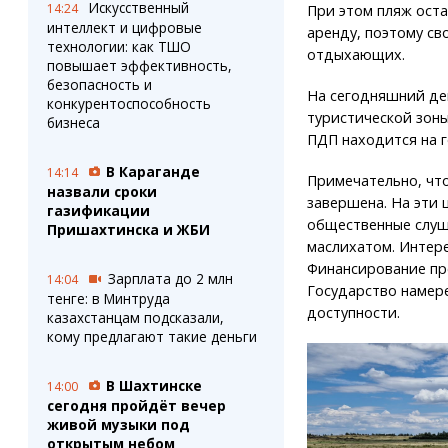
Искусственный
14:24
При этом пляж оста
интеллект и цифровые
аренду, поэтому св
технологии: как ТШО
отдыхающих.
повышает эффективность,
безопасность и
На сегодняшний де
конкурентоспособность
туристической зоны
бизнеса
ПДП находится на 
В Караганде
14:14
Примечательно, чт
назвали сроки
завершена. На эти 
газификации
общественные слуш
Пришахтинска и ЖБИ
маслихатом. Интере
Финансирование пре
Зарплата до 2 млн
14:04
Государство намере
тенге: в Минтруда
доступности.
казахстанцам подсказали,
кому предлагают такие деньги
В Шахтинске
14:00
сегодня пройдёт вечер
живой музыки под
открытым небом