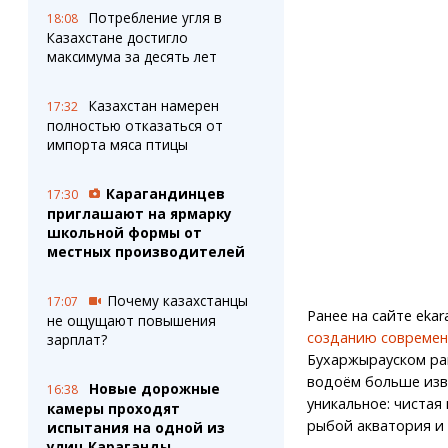
Потребление угля в
18:08
Казахстане достигло
максимума за десять лет
Казахстан намерен
17:32
полностью отказаться от
импорта мяса птицы
Карагандинцев
17:30
приглашают на ярмарку
школьной формы от
местных производителей
Почему казахстанцы
17:07
Ранее на сайте eka
не ощущают повышения
созданию современ
зарплат?
Бухаржырауском ра
водоём больше изв
Новые дорожные
16:38
уникальное: чистая
камеры проходят
рыбой акватория и 
испытания на одной из
улиц Караганды