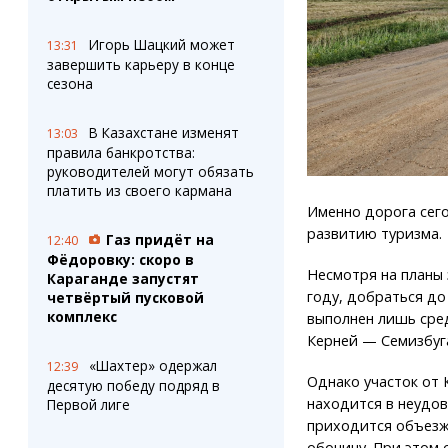
Игорь Шацкий может
13:31
завершить карьеру в конце
сезона
В Казахстане изменят
13:03
правила банкротства:
руководителей могут обязать
платить из своего кармана
Именно дорога сего
развитию туризма.
Газ придёт на
12:40
Фёдоровку: скоро в
Несмотря на планы
Караганде запустят
году, добраться до
четвёртый пусковой
комплекс
выполнен лишь сре
Керней — Семизбуга
«Шахтер» одержал
12:39
Однако участок от
десятую победу подряд в
находится в неудо
Первой лиге
приходится объезж
обочину. При этом 