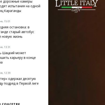
е дорожные камеры
одят испытания на одной
лиц Караганды
я, 15:01
едняя остановка: в
ганде старый автобус
л новую жизнь
я, 13:31
ь Шацкий может
ршить карьеру в конце
на
я, 12:39
тер» одержал десятую
ду подряд в Первой лиге
В СОЦСЕТЯХ