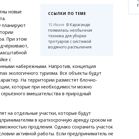
тны новые
ССЫЛКИ ПО ТЕМЕ
та.
15 Июня
В Караганде
у планируют
появилась необычная
итории
техника для уборки
а. При этом
тротуаров с системой
одчёркивают,
водяного распыления
 масштабной
йке с
онными набережными. Напротив, концепция
пах экологичного туризма. Все объекты будут
арактер. На территории разместят блочно-
кции, которые при необходимости можно
 серьёзного вмешательства в природный
ят на отдельные участки, которые будут
дпринимателям в краткосрочную аренду сроком не
озможностью продления. Однако сохранить участок
словии активной работы. Если предприниматель не