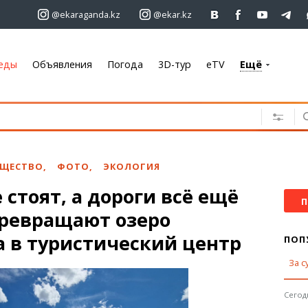
@ekaraganda.kz
@ekar.kz
еды
Объявления
Погода
3D-тур
eTV
Ещё
+7 701 233 33 81
Объявления
Недвижимость
Автомобили
ЩЕСТВО
,
ФОТО
,
ЭКОЛОГИЯ
Работа
стоят, а дороги всё ещё
Услуги
П
превращают озеро
Электроника
Мебель
 в туристический центр
ПОП
За с
Погода
Караганда
Сегодн