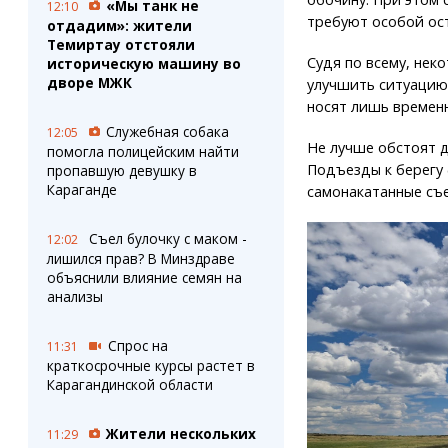
«Мы танк не
12:10
требуют особой ос
отдадим»: жители
Темиртау отстояли
Судя по всему, нек
историческую машину во
дворе МЖК
улучшить ситуацию
носят лишь времен
Служебная собака
12:05
Не лучше обстоят д
помогла полицейским найти
Подъезды к берегу 
пропавшую девушку в
Караганде
самонакатанные съ
Съел булочку с маком -
12:02
лишился прав? В Минздраве
объяснили влияние семян на
анализы
Спрос на
11:31
краткосрочные курсы растет в
Карагандинской области
Жители нескольких
11:29