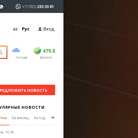
+7 (701)
233 33 81
Қаз
Рус
Вход
покупка
продажа
USD
468.5
470.8
470.8
погода
валюта
EUR
539
541.5
RUB
5.53
5.6
РЕДЛОЖИТЬ НОВОСТЬ
УЛЯРНЫЕ НОВОСТИ
∞
утки
За месяц
За год
я, 16:38