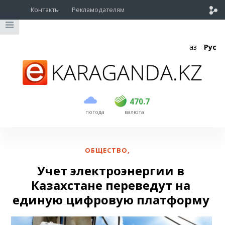
Контакты
Рекламодателям
Қаз
Рус
покупка
продажа
USD
468.5
470.7
470.7
погода
валюта
EUR
539
544
RUB
5.53
5.6
ОБЩЕСТВО
,
Учет электроэнергии в
Казахстане переведут на
единую цифровую платформу