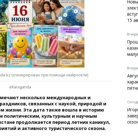
Темиртау
Новы
элек
Балхаш
вступ
Жезказган
15 а
Вчера,
Прощ
Справочник
каза
Расписание транспорта
малу
Автобусные остановки
Экстренные службы
Вчера,
Каталог компаний
nda.kz (сгенерирован при помощи нейросети)
Авгу
Купить шины, легко!
хара
eKaraganda
пятн
отмечают несколько международных и
Сегодн
аздников, связанных с наукой, природой и
Игор
м жизни. Эта дата также вошла в историю
заве
м политическим, культурным и научным
сезо
хстане продолжается период летних каникул,
иятий и активного туристического сезона.