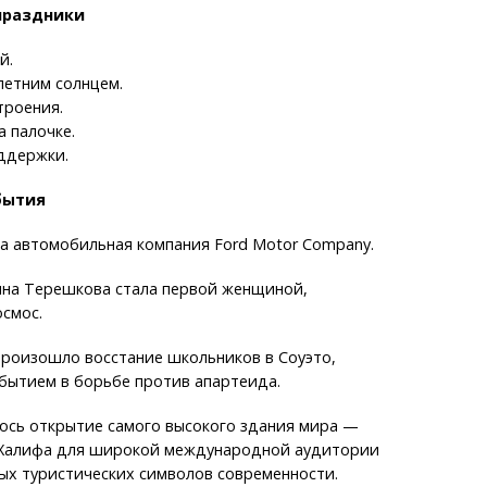
праздники
й.
летним солнцем.
троения.
 палочке.
ддержки.
бытия
а автомобильная компания Ford Motor Company.
ина Терешкова стала первой женщиной,
смос.
произошло восстание школьников в Соуэто,
бытием в борьбе против апартеида.
ось открытие самого высокого здания мира —
Халифа для широкой международной аудитории
ных туристических символов современности.