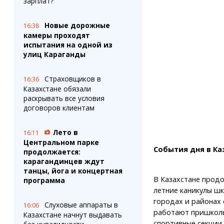
зарплат?
Новые дорожные
16:38
камеры проходят
испытания на одной из
улиц Караганды
Страховщиков в
16:36
Казахстане обязали
раскрывать все условия
договоров клиентам
Лето в
16:11
Центральном парке
События дня в Ка
продолжается:
карагандинцев ждут
танцы, йога и концертная
В Казахстане прод
программа
летние каникулы шк
городах и районах
Слуховые аппараты в
16:06
работают пришколь
Казахстане начнут выдавать
спортивные секции,