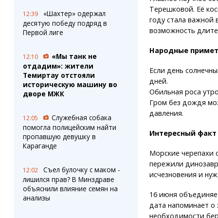
Терешковой. Её кос
«Шахтер» одержал
12:39
году стала важной 
десятую победу подряд в
возможность длите
Первой лиге
Народные приме
«Мы танк не
12:10
отдадим»: жители
Если день солнечны
Темиртау отстояли
дней.
историческую машину во
Обильная роса утр
дворе МЖК
Гром без дождя мо
давления.
Служебная собака
12:05
помогла полицейским найти
Интересный факт
пропавшую девушку в
Караганде
Морские черепахи с
пережили динозавр
Съел булочку с маком -
12:02
исчезновения и нуж
лишился прав? В Минздраве
объяснили влияние семян на
16 июня объединяет
анализы
дата напоминает о
необходимости бер