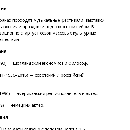
тия
ранах проходят музыкальные фестивали, выставки,
тавления и праздники под открытым небом. В
диционно стартует сезон массовых культурных
ешествий.
юня
790) — шотландский экономист и философ.
н (1936–2018) — советский и российский
1996) — американский рэп-исполнитель и актёр.
8) — немецкий актёр.
ния
бытие даты связано с полётом Валентины