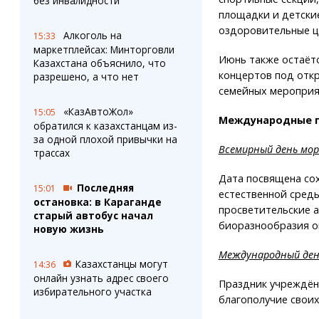
без инвалидности
площадки и детски
оздоровительные ц
Алкоголь на
15:33
маркетплейсах: Минторговли
Июнь также остаёт
Казахстана объяснило, что
концертов под отк
разрешено, а что нет
семейных мероприя
«КазАвтоЖол»
15:05
Международные 
обратился к казахстанцам из-
за одной плохой привычки на
Всемирный день мор
трассах
Дата посвящена со
Последняя
15:01
естественной среды
остановка: в Караганде
просветительские а
старый автобус начал
биоразнообразия о
новую жизнь
Международный ден
Казахстанцы могут
14:36
онлайн узнать адрес своего
Праздник учреждён
избирательного участка
благополучие своих