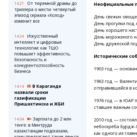
От тюремной драмы до
14:27
Неофициальные 
триллера о мести: четвертый
эпизод сериала «Холод»
День свежих овоще
изменит все
День прогулки под 
День хорошего нас
Искусственный
14:24
День мороженого на
интеллект и цифровые
День дружеской по
технологии: как ТШО
повышает эффективность,
Исторические со
безопасность и
конкурентоспособность
1903 год — основан
бизнеса
1963 год — Валент
В Караганде
14:14
отправившейся в ко
назвали сроки
газификации
1976 год — в ЮАР 
Пришахтинска и ЖБИ
ставшее важным со
Зарплата до 2 млн
14:04
2010 год — состоял
тенге: в Минтруда
небоскрёба Бурдж-
казахстанцам подсказали,
как одного из глав
кому предлагают такие деньги