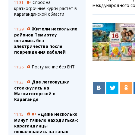
Спрос на
11:31
международного со
краткосрочные курсы растет в
Карагандинской области
Жители нескольких
11:29
районов Темиртау
остались без
электричества после
повреждения кабелей
Поступление без ЕНТ
11:26
Две легковушки
11:23
столкнулись на
Магнитогорской в
Караганде
«Даже несколько
11:15
минут тяжело находиться»:
карагандинцы
пожаловались на запах