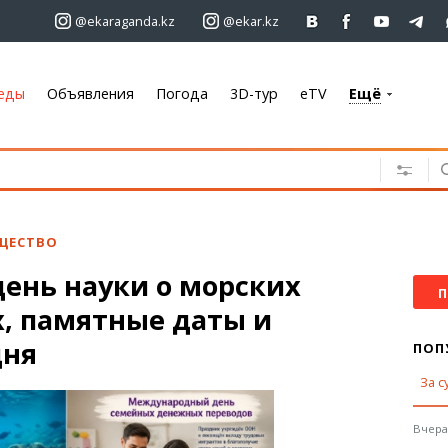
@ekaraganda.kz
@ekar.kz
еды
Объявления
Погода
3D-тур
eTV
Ещё
+7 701 233 33 81
Объявления
Недвижимость
Автомобили
ЩЕСТВО
Работа
день науки о морских
Услуги
П
х, памятные даты и
Электроника
Мебель
дня
ПОП
За с
Погода
Караганда
Вчера,