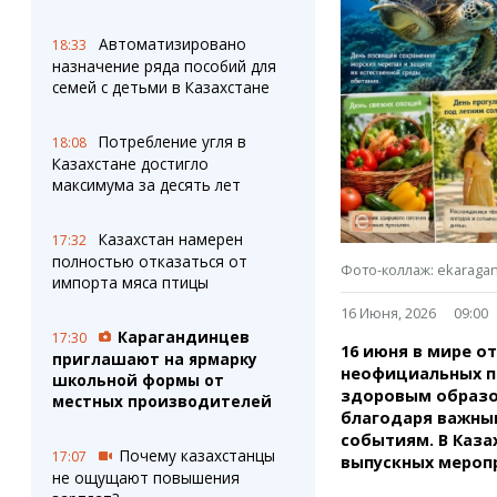
Штрихи
Пробки
Фотокомиксы
Карта Караганды
Автоматизировано
18:33
Коллаж недели
Организации
назначение ряда пособий для
Ешкин гороскоп
Мой участковый
семей с детьми в Казахстане
Перекрытие дорог
Потребление угля в
18:08
Казахстане достигло
Сервисы
Медиа
максимума за десять лет
Переводчик
Фото
Видео
Казахстан намерен
17:32
3D-тур
полностью отказаться от
Фото-коллаж: ekaraga
Timelapse
импорта мяса птицы
16 Июня, 2026
09:00
Карагандинцев
17:30
16 июня в мире 
приглашают на ярмарку
неофициальных пр
школьной формы от
здоровым образо
местных производителей
благодаря важны
событиям. В Каза
Почему казахстанцы
17:07
выпускных меропр
не ощущают повышения