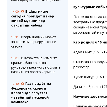
Культурные собы
В Шахтинске
14:00
сегодня пройдёт вечер
Летом во многих ст
живой музыки под
театральные предс
открытым небом
середине июня тра
мероприятий и пут
Игорь Шацкий может
13:31
завершить карьеру в конце
Кто родился 16 и
сезона
Адам Смит (1723–1
В Казахстане изменят
13:03
Станислав Говорухи
правила банкротства:
режиссёр.
руководителей могут обязать
платить из своего кармана
Тупак Шакур (1971–
Газ придёт на
12:40
Даниэль Брюль (197
Фёдоровку: скоро в
Караганде запустят
Научные достиже
четвёртый пусковой
комплекс
Главное научное со