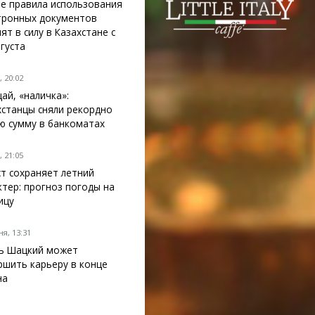
е правила использования
тронных документов
ят в силу в Казахстане с
вгуста
 20:02
ай, «наличка»:
хстанцы сняли рекордно
ю сумму в банкоматах
 21:05
ст сохраняет летний
ктер: прогноз погоды на
ицу
я, 13:31
ь Шацкий может
ршить карьеру в конце
на