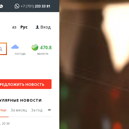
+7 (701)
233 33 81
Қаз
Рус
Вход
покупка
продажа
USD
468.5
470.8
470.8
погода
валюта
EUR
539
541.5
RUB
5.53
5.6
РЕДЛОЖИТЬ НОВОСТЬ
УЛЯРНЫЕ НОВОСТИ
∞
утки
За месяц
За год
 20:34