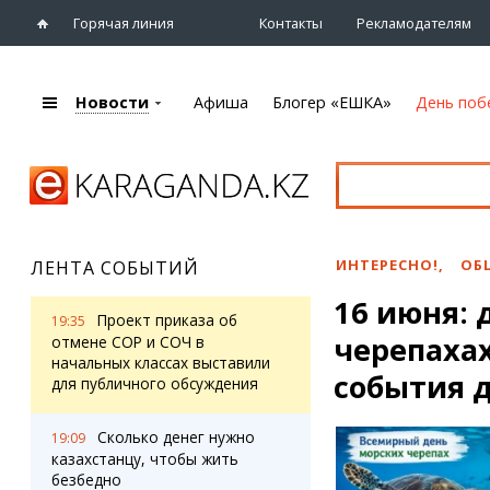
Горячая линия
Контакты
Рекламодателям
Новости
Афиша
Блогер «ЕШКА»
День поб
+7 (7212)
92 09 09
Главная
Афиша
Новости
Новости
Кино
Караганды
Театры
ИНТЕРЕСНО!
,
ОБ
ЛЕНТА СОБЫТИЙ
Хроника
Музыка
16 июня: 
eTV
Спорт
Проект приказа об
19:35
Рассылка новостей
черепаха
Выставки
отмене СОР и СОЧ в
Персоны
начальных классах выставили
Цирк и зоопарк
события 
для публичного обсуждения
Интервью
Сколько денег нужно
19:09
Блогер «ЕШКА»
Карты
казахстанцу, чтобы жить
Лента блогера
Web-камеры
безбедно