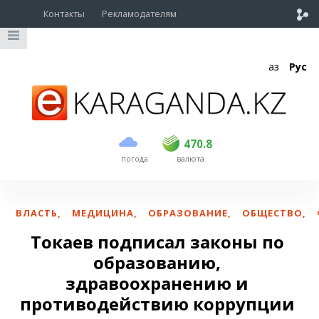
Контакты
Рекламодателям
Қаз
Рус
покупка
продажа
USD
468.5
470.8
470.8
погода
валюта
EUR
539
541.5
RUB
5.53
5.6
ВЛАСТЬ
,
МЕДИЦИНА
,
ОБРАЗОВАНИЕ
,
ОБЩЕСТВО
,
Токаев подписал законы по
образованию,
здравоохранению и
противодействию коррупции