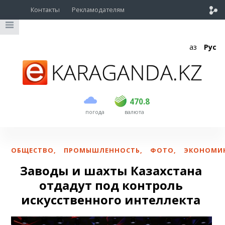
Контакты
Рекламодателям
Қаз
Рус
покупка
продажа
USD
468.5
470.8
470.8
погода
валюта
EUR
539
541.5
RUB
5.53
5.6
ОБЩЕСТВО
,
ПРОМЫШЛЕННОСТЬ
,
ФОТО
,
ЭКОНОМИ
Заводы и шахты Казахстана
отдадут под контроль
искусственного интеллекта