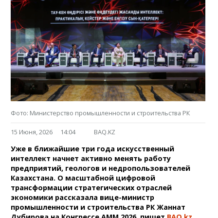
Фото: Министерство промышленности и строительства РК
15 Июня, 2026
14:04
BAQ.KZ
Уже в ближайшие три года искусственный
интеллект начнет активно менять работу
предприятий, геологов и недропользователей
Казахстана. О масштабной цифровой
трансформации стратегических отраслей
экономики рассказала вице-министр
промышленности и строительства РК Жаннат
Дубирова на Конгрессе AMM 2026, пишет
BAQ.kz
.