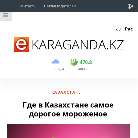
Контакты
Рекламодателям
Қаз
Рус
покупка
продажа
USD
468.5
470.8
470.8
погода
валюта
EUR
539
541.5
RUB
5.53
5.6
КАЗАХСТАН
,
Где в Казахстане самое
дорогое мороженое