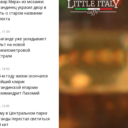
ьвар Мира» из мозаики:
гандинец украсил двор в
ть о старом названии
пекта
 17:39
раганде уже укладывают
льт на новой
икилометровой
страли
 14:03
4-м году жизни скончался
ейший клирик
гандинской епархии
рхимандрит Пахомий
 12:45
му в Центральном парке
ганды перестал светиться
й кит