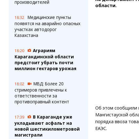
производителей
области.
Медицинские пункты
18:32
появятся на аварийно опасных
участках автодорог
Казахстана
Аграриям
18:20
Карагандинской области
предстоит убрать почти
миллион гектаров урожая
МВД: Более 20
18:02
стримеров привлечены к
ответственности за
противоправный контент
Об этом сообщили 
Мангистауской обл
В Караганде уже
17:39
порядка ввоза тов
укладывают асфальт на
ЕАЭС.
новой шестикилометровой
магистрали