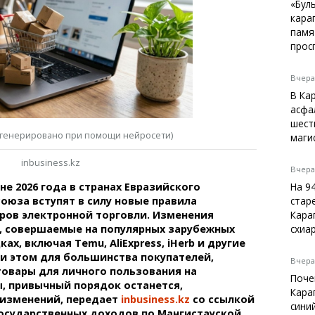
Темиртау
«Бул
кара
Балхаш
памя
Жезказган
прос
Вчера,
В Ка
Справочник
асфа
Расписание транспорта
шест
(сгенерировано при помощи нейросети)
маги
Автобусные остановки
Экстренные службы
inbusiness.kz
Каталог компаний
Вчера,
Купить шины, легко!
На 9
не 2026 года в странах Евразийского
стар
оюза вступят в силу новые правила
Кара
ров электронной торговли. Изменения
схиа
, совершаемые на популярных зарубежных
х, включая Temu, AliExpress, iHerb и другие
и этом для большинства покупателей,
Вчера,
овары для личного пользования на
Поче
, привычный порядок останется,
Кара
 изменений, передает
inbusiness.kz
со ссылкой
сини
осударственных доходов по Мангистауской