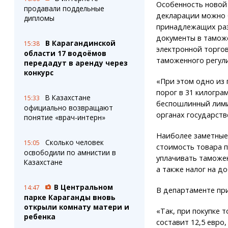
Особенность новой 
продавали поддельные
декларации можно б
дипломы
принадлежащих раз
документы в тамож
В Карагандинской
15:38
электронной торгов
области 17 водоёмов
таможенного регул
передадут в аренду через
конкурс
«При этом одно из 
порог в 31 килогра
В Казахстане
15:33
беспошлинный лимит
официально возвращают
органах государств
понятие «врач-интерн»
Наиболее заметные 
Сколько человек
15:05
стоимость товара п
освободили по амнистии в
уплачивать таможе
Казахстане
а также налог на д
В Центральном
14:47
В департаменте пр
парке Караганды вновь
открыли комнату матери и
«Так, при покупке 
ребенка
составит 12,5 евро,