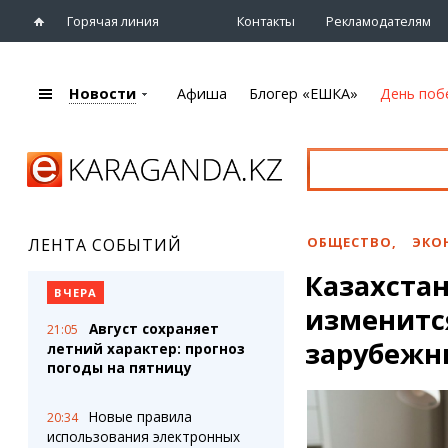
Горячая линия
Контакты
Рекламодателям
Новости
Афиша
Блогер «ЕШКА»
День поб
+7 (7212)
92 09 09
Главная
Афиша
Новости
Новости
Кино
Караганды
Театры
ОБЩЕСТВО
,
ЭКО
ЛЕНТА СОБЫТИЙ
Хроника
Музыка
Казахстан
eTV
Спорт
ВЧЕРА
Рассылка новостей
изменится
Выставки
Август сохраняет
21:05
Персоны
Цирк и зоопарк
зарубежн
летний характер: прогноз
Интервью
погоды на пятницу
Блогер «ЕШКА»
Карты
Новые правила
20:34
Лента блогера
Web-камеры
использования электронных