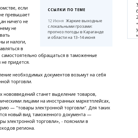
омстве, если
ССЫЛКИ ПО ТЕМЕ
 не превышает
12 Июня
Жаркие выходные
дан ничего не
с локальными грозами:
нему не
прогноз погоды в Караганде
ивать
и области на 13–14 июня
ы и налоги,
авляться в
а самостоятельно обращаться в таможенные
 не придется.
ление необходимых документов возьмут на себя
нной торговли.
х нововведений станет выделение товаров,
ическими лицами на иностранных маркетплейсах,
рию — "товары электронной торговли". Для таких
тся новый вид таможенного документа —
ры электронной торговли», - пояснили в
оходов региона.