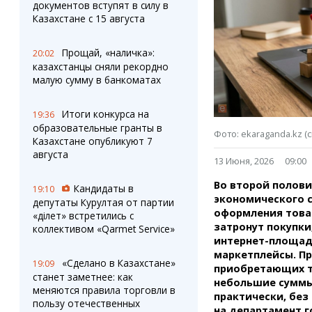
Штрихи
Пробки
документов вступят в силу в
Казахстане с 15 августа
Фотокомиксы
Карта Караганды
Коллаж недели
Организации
Ешкин гороскоп
Мой участковый
Прощай, «наличка»:
20:02
казахстанцы сняли рекордно
Перекрытие дорог
малую сумму в банкоматах
Сервисы
Медиа
Итоги конкурса на
19:36
Переводчик
Фото
образовательные гранты в
Фото: ekaraganda.kz 
Видео
Казахстане опубликуют 7
3D-тур
августа
13 Июня, 2026
09:00
Timelapse
Во второй полови
Кандидаты в
19:10
экономического с
депутаты Курултая от партии
оформления това
«Әділет» встретились с
затронут покупки
коллективом «Qarmet Service»
интернет-площадка
маркетплейсы. Пр
«Сделано в Казахстане»
19:09
приобретающих т
станет заметнее: как
небольшие суммы
меняются правила торговли в
практически, без
пользу отечественных
на департамент г