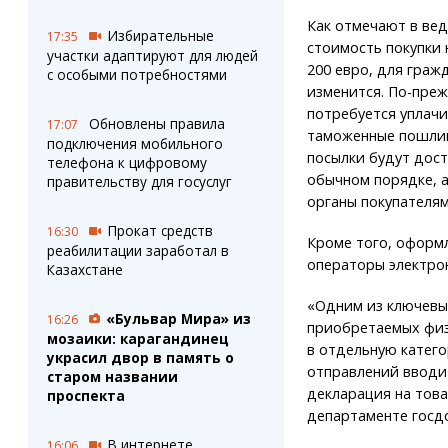
Как отмечают в вед
Избирательные
17:35
стоимость покупки
участки адаптируют для людей
200 евро, для граж
с особыми потребностями
изменится. По-преж
потребуется уплач
Обновлены правила
17:07
таможенные пошлин
подключения мобильного
посылки будут дост
телефона к цифровому
обычном порядке, 
правительству для госуслуг
органы покупателям
Прокат средств
16:30
Кроме того, оформ
реабилитации заработал в
операторы электро
Казахстане
«Одним из ключевы
«Бульвар Мира» из
16:26
приобретаемых физ
мозаики: карагандинец
в отдельную катего
украсил двор в память о
отправлений вводи
старом названии
декларация на това
проспекта
департаменте госд
В интернете
16:06