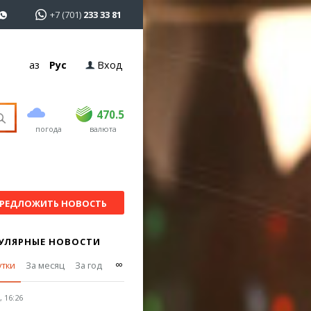
+7 (701)
233 33 81
Қаз
Рус
Вход
покупка
продажа
USD
469
470.5
470.5
погода
валюта
EUR
541
545
RUB
5.51
5.6
РЕДЛОЖИТЬ НОВОСТЬ
УЛЯРНЫЕ НОВОСТИ
∞
утки
За месяц
За год
 16:26