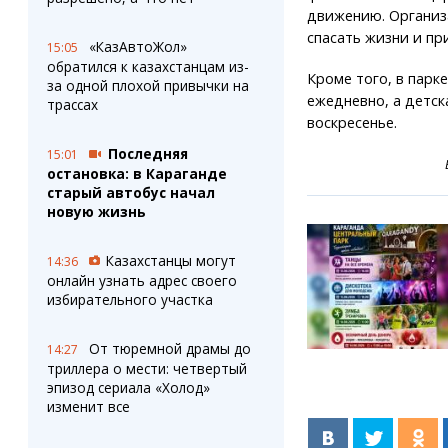
движению. Организ
спасать жизни и п
«КазАвтоЖол»
15:05
обратился к казахстанцам из-
Кроме того, в парк
за одной плохой привычки на
ежедневно, а детск
трассах
воскресенье.
Последняя
15:01
остановка: в Караганде
старый автобус начал
новую жизнь
Казахстанцы могут
14:36
онлайн узнать адрес своего
избирательного участка
От тюремной драмы до
14:27
триллера о мести: четвертый
эпизод сериала «Холод»
изменит все