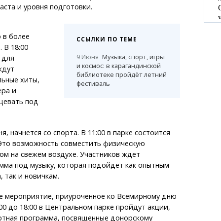
аста и уровня подготовки.
 в более
ССЫЛКИ ПО ТЕМЕ
 В 18:00
9 Июня
Музыка, спорт, игры
 для
и космос: в карагандинской
ждут
библиотеке пройдёт летний
льные хиты,
фестиваль
ера и
цевать под
я, начнется со спорта. В 11:00 в парке состоится
 Это возможность совместить физическую
ом на свежем воздухе. Участников ждет
мма под музыку, которая подойдет как опытным
 так и новичкам.
 мероприятие, приуроченное ко Всемирному дню
:00 до 18:00 в Центральном парке пройдут акции,
тная программа, посвященные донорскому