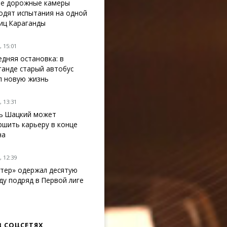
е дорожные камеры
одят испытания на одной
лиц Караганды
 15:01
едняя остановка: в
ганде старый автобус
л новую жизнь
 13:31
ь Шацкий может
ршить карьеру в конце
на
 12:39
тер» одержал десятую
ду подряд в Первой лиге
В СОЦСЕТЯХ