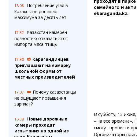
проходят в парке
Потребление угля в
18:08
семейного и акти
Казахстане достигло
ekaraganda.kz.
максимума за десять лет
Казахстан намерен
17:32
полностью отказаться от
импорта мяса птицы
Карагандинцев
17:30
приглашают на ярмарку
школьной формы от
местных производителей
Почему казахстанцы
17:07
не ощущают повышения
зарплат?
В субботу, 13 июня,
Новые дорожные
16:38
«На все времена». 
камеры проходят
смогут провести вр
испытания на одной из
Организаторы приг
улиц Караганды