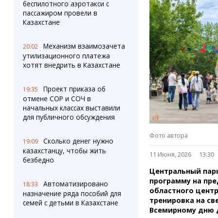
Штрихи
Пробки
беспилотного аэротакси с
пассажиром провели в
Фотокомиксы
Карта Караганды
Казахстане
Коллаж недели
Организации
Ешкин гороскоп
Мой участковый
Механизм взаимозачета
20:02
Перекрытие дорог
утилизационного платежа
хотят внедрить в Казахстане
Сервисы
Медиа
Переводчик
Фото
Проект приказа об
19:35
Видео
отмене СОР и СОЧ в
3D-тур
начальных классах выставили
для публичного обсуждения
Timelapse
Фото автора
Сколько денег нужно
19:09
казахстанцу, чтобы жить
11 Июня, 2026
13:30
безбедно
Центральный пар
программу на пре
Автоматизировано
18:33
областного центр
назначение ряда пособий для
тренировка на св
семей с детьми в Казахстане
Всемирному дню 