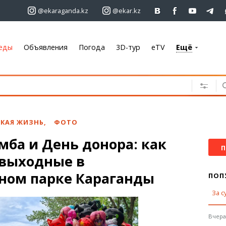
@ekaraganda.kz
@ekar.kz
еды
Объявления
Погода
3D-тур
eTV
Ещё
+7 701 233 33 81
Объявления
Недвижимость
Автомобили
КАЯ ЖИЗНЬ
,
ФОТО
Работа
мба и День донора: как
Услуги
П
 выходные в
Электроника
Мебель
ном парке Караганды
ПОП
За с
Погода
Караганда
Вчера,