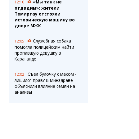
«Мы танк не
12:10
отдадим»: жители
Темиртау отстояли
историческую машину во
дворе МЖК
Служебная собака
12:05
помогла полицейским найти
пропавшую девушку в
Караганде
Съел булочку с маком -
12:02
лишился прав? В Минздраве
объяснили влияние семян на
анализы
Спрос на
11:31
краткосрочные курсы растет в
Карагандинской области
Жители нескольких
11:29