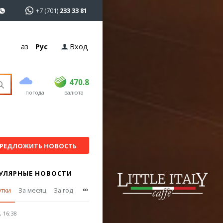
+7 (701)
233 33 81
Қаз
Рус
Вход
покупка
продажа
USD
468.5
470.8
470.8
погода
валюта
EUR
539
541.5
RUB
5.53
5.6
РЕДЛОЖИТЬ НОВОСТЬ
УЛЯРНЫЕ НОВОСТИ
∞
утки
За месяц
За год
 16:38