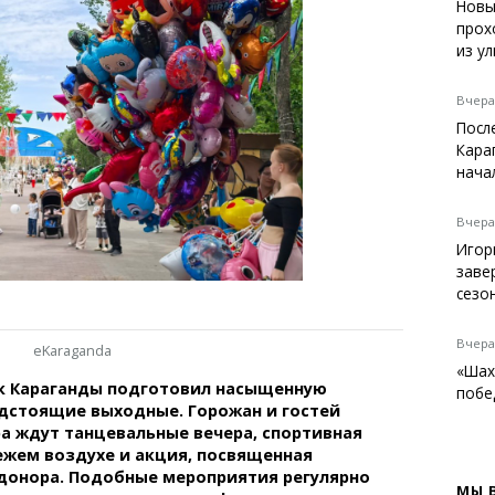
Темиртау
Новы
прох
Балхаш
из у
Жезказган
Вчера,
Посл
Кара
Справочник
нача
Расписание транспорта
Автобусные остановки
Вчера,
Экстренные службы
Игор
Каталог компаний
заве
Купить шины, легко!
сезо
Вчера,
eKaraganda
«Шах
к Караганды подготовил насыщенную
побе
дстоящие выходные. Горожан и гостей
а ждут танцевальные вечера, спортивная
ежем воздухе и акция, посвященная
донора. Подобные мероприятия регулярно
МЫ 