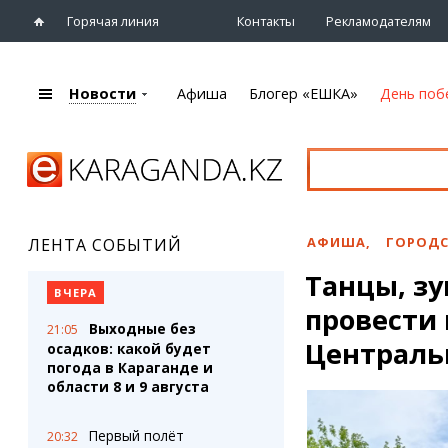
Горячая линия
Контакты
Рекламодателям
Новости
Афиша
Блогер «ЕШКА»
День поб
+7 (7212)
92 09 09
Главная
Афиша
Новости
Новости
Кино
Караганды
Театры
АФИША
,
ГОРОДС
ЛЕНТА СОБЫТИЙ
Хроника
Музыка
Танцы, зу
eTV
Спорт
ВЧЕРА
Рассылка новостей
провести
Выставки
Выходные без
21:05
Персоны
Цирк и зоопарк
Централь
осадков: какой будет
Интервью
погода в Караганде и
области 8 и 9 августа
Блогер «ЕШКА»
Карты
Лента блогера
Web-камеры
Первый полёт
20:32