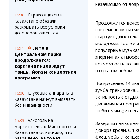
независимо от возр
Страховщиков в
16:36
Казахстане обязали
Продолжится вечер
раскрывать все условия
современном ритме.
договоров клиентам
стартует дискотека
молодежи. Гостей 
Лето в
16:11
популярные музыка
Центральном парке
энергичная атмосф
продолжается:
возможность потан
карагандинцев ждут
открытым небом.
танцы, йога и концертная
программа
Воскресенье, 14 июн
зумба-тренировка.
Слуховые аппараты в
16:06
активность с отдых
Казахстане начнут выдавать
динамичная програ
без инвалидности
любителям фитнеса,
Алкоголь на
15:33
Завершит выходные
маркетплейсах: Минторговли
донора крови. С 17
Казахстана объяснило, что
флешмобы и концер
разрешено, а что нет