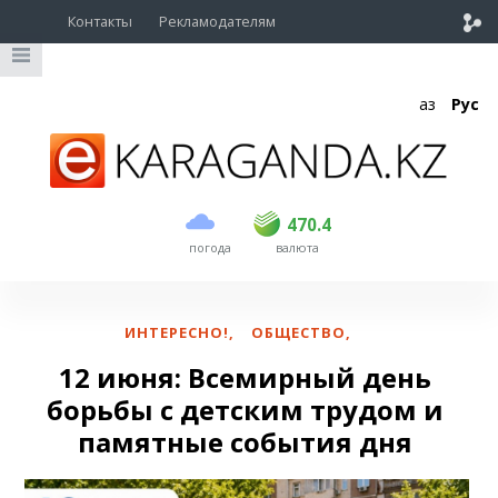
Контакты
Рекламодателям
Қаз
Рус
покупка
продажа
USD
468.5
470.4
470.4
погода
валюта
EUR
539
544
RUB
5.53
5.6
ИНТЕРЕСНО!
,
ОБЩЕСТВО
,
12 июня: Всемирный день
борьбы с детским трудом и
памятные события дня