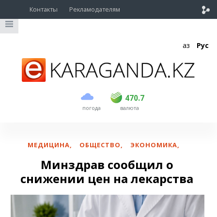
Контакты
Рекламодателям
Қаз
Рус
покупка
продажа
USD
468.5
470.7
470.7
погода
валюта
EUR
539
544
RUB
5.53
5.6
МЕДИЦИНА
,
ОБЩЕСТВО
,
ЭКОНОМИКА
,
Минздрав сообщил о
снижении цен на лекарства