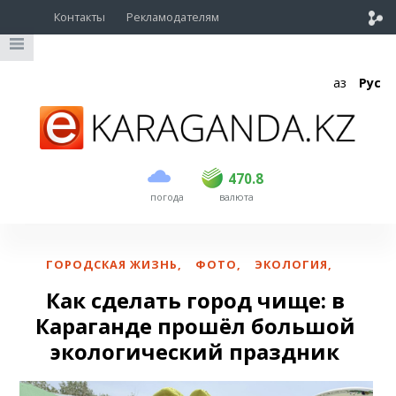
Контакты
Рекламодателям
Қаз
Рус
покупка
продажа
USD
468.5
470.8
470.8
погода
валюта
EUR
539
541.5
RUB
5.53
5.6
ГОРОДСКАЯ ЖИЗНЬ
,
ФОТО
,
ЭКОЛОГИЯ
,
Как сделать город чище: в
Караганде прошёл большой
экологический праздник