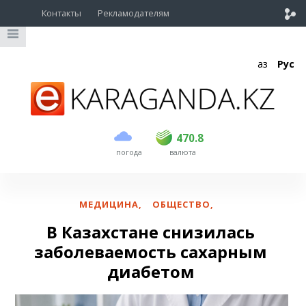
Контакты
Рекламодателям
Қаз
Рус
покупка
продажа
USD
468.5
470.8
470.8
погода
валюта
EUR
539
541.5
RUB
5.53
5.6
МЕДИЦИНА
,
ОБЩЕСТВО
,
В Казахстане снизилась
заболеваемость сахарным
диабетом