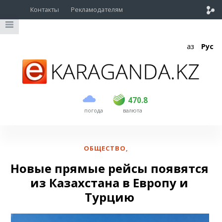
Контакты
Рекламодателям
Қаз
Рус
покупка
продажа
USD
468.5
470.8
470.8
погода
валюта
EUR
539
541.5
RUB
5.53
5.6
ОБЩЕСТВО
,
Новые прямые рейсы появятся
из Казахстана в Европу и
Турцию