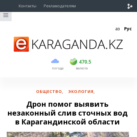
Контакты
Рекламодателям
Қаз
Рус
покупка
продажа
USD
468.5
470.5
470.5
погода
валюта
EUR
539
544
RUB
5.51
5.58
ОБЩЕСТВО
,
ЭКОЛОГИЯ
,
Дрон помог выявить
незаконный слив сточных вод
в Карагандинской области