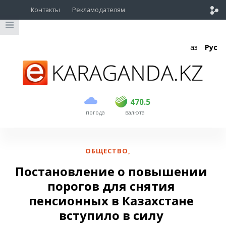
Контакты
Рекламодателям
Қаз
Рус
покупка
продажа
USD
468.5
470.5
470.5
погода
валюта
EUR
539
544
RUB
5.51
5.58
ОБЩЕСТВО
,
Постановление о повышении
порогов для снятия
пенсионных в Казахстане
вступило в силу