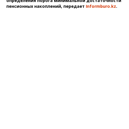
определения порога минимальной достаточности
пенсионных накоплений, передает
Informburo.kz
.