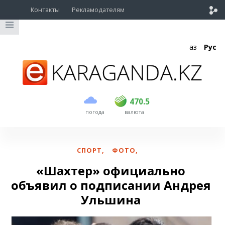
Контакты
Рекламодателям
Қаз
Рус
покупка
продажа
USD
468.5
470.5
470.5
погода
валюта
EUR
539
544
RUB
5.51
5.58
СПОРТ
,
ФОТО
,
«Шахтер» официально
объявил о подписании Андрея
Ульшина