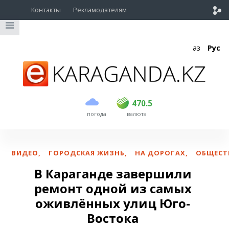
Контакты
Рекламодателям
Қаз
Рус
покупка
продажа
USD
469
470.5
470.5
погода
валюта
EUR
541
545
RUB
5.51
5.6
ВИДЕО
,
ГОРОДСКАЯ ЖИЗНЬ
,
НА ДОРОГАХ
,
ОБЩЕСТ
В Караганде завершили
ремонт одной из самых
оживлённых улиц Юго-
Востока