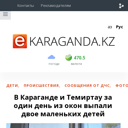
Контакты
Рекламодателям
Қаз
Рус
покупка
продажа
USD
469
470.5
470.5
погода
валюта
EUR
541
545
RUB
5.51
5.6
ДЕТИ
,
ПРОИСШЕСТВИЯ
,
СООБЩЕНИЯ ОТ ДЧС
,
ФОТ
В Караганде и Темиртау за
один день из окон выпали
двое маленьких детей