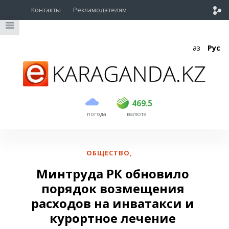
Контакты
Рекламодателям
Қаз
Рус
покупка
продажа
USD
468.5
469.5
469.5
погода
валюта
EUR
540
544
RUB
5.55
5.6
ОБЩЕСТВО
,
Минтруда РК обновило
порядок возмещения
расходов на инватакси и
курортное лечение