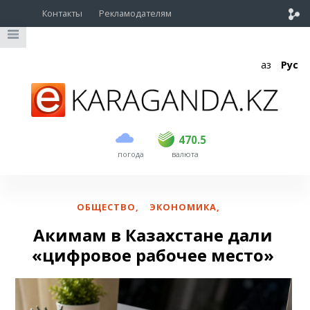
Контакты
Рекламодателям
Қаз
Рус
покупка
продажа
USD
469
470.5
470.5
погода
валюта
EUR
539
543
RUB
5.55
5.62
ОБЩЕСТВО
,
ЭКОНОМИКА
,
Акимам в Казахстане дали
«цифровое рабочее место»