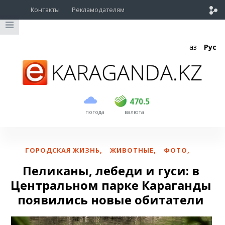
Контакты
Рекламодателям
Қаз
Рус
покупка
продажа
USD
468.5
470.5
470.5
погода
валюта
EUR
539
544
RUB
5.51
5.58
ГОРОДСКАЯ ЖИЗНЬ
,
ЖИВОТНЫЕ
,
ФОТО
,
Пеликаны, лебеди и гуси: в
Центральном парке Караганды
появились новые обитатели