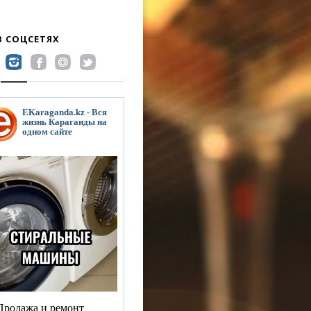
В СОЦСЕТЯХ
EKaraganda.kz - Вся
жизнь Караганды на
одном сайте