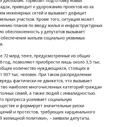
й дисбаланс тормозит подготовку новых
адок, приводит к удорожанию проектов из-за
ием инженерных сетей и вызывает дефицит
ельных участков. Кроме того, ситуация может
лнению планов по вводу жилья и инфраструктурных
ую обеспокоенность у депутатов вызывает
 обеспечения жильем социально уязвимых
я.
е 72 млрд тенге, предусмотренные из общих
6 год, позволяют приобрести лишь около 3,5 тыс.
к общее количество нуждающихся, стоящих в
 937 тыс. человек. При таком распределении
ередь фактически не движется, что вызывает
ство наиболее многочисленных категорий граждан
полных семей, а также людей с инвалидностью.
го прогресса усиливает социальную
бществе и формирует значительные риски
щений и протестов, требующих кардинального
й жилищной политики», – заявили депутаты.