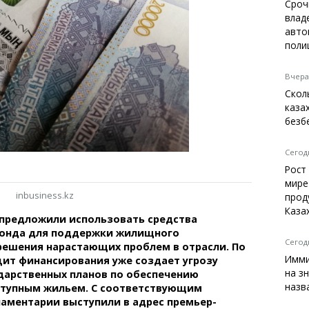
Темиртау
Сроч
влад
Балхаш
авто
Жезказган
поли
Вчера,
Скол
Справочник
каза
Расписание транспорта
безб
Автобусные остановки
Экстренные службы
Сегодн
Каталог компаний
Рост
Купить шины, легко!
мире
inbusiness.kz
прод
Каза
 предложили использовать средства
онда для поддержки жилищного
Сегодн
решения нарастающих проблем в отрасли. По
Имми
ит финансирования уже создает угрозу
на з
дарственных планов по обеспечению
назв
ступным жильем. С соответствующим
аментарии выступили в адрес премьер-