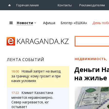
Горячая линия
Контакты
Рекламодателям
Новости
Афиша
Блогер «ЕШКА»
День поб
+7 (7212)
92 09 09
Главная
Афиша
Новости
Новости
Кино
Караганды
Театры
НЕДВИЖИМОСТЬ
,
ЛЕНТА СОБЫТИЙ
Хроника
Музыка
Деньги Н
eTV
Спорт
Новый запрет на выезд
18:00
Рассылка новостей
на жилье 
Выставки
за границу: кому грозит и при
Персоны
каких условиях
Цирк и зоопарк
Интервью
Климат Казахстана
17:22
меняется неравномерно.
Блогер «ЕШКА»
Карты
Север нагревается, юг
Лента блогера
Web-камеры
остывает