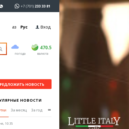
+7 (701)
233 33 81
Қаз
Рус
Вход
покупка
продажа
USD
468.5
470.5
470.5
погода
валюта
EUR
539
544
RUB
5.51
5.58
РЕДЛОЖИТЬ НОВОСТЬ
УЛЯРНЫЕ НОВОСТИ
∞
утки
За месяц
За год
я, 10:35