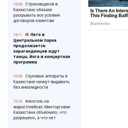
Страховщиков в
16:36
Казахстане обязали
раскрывать все условия
договоров клиентам
Лето в
16:11
Центральном парке
продолжается:
карагандинцев ждут
танцы, йога и концертная
программа
Слуховые аппараты в
16:06
Казахстане начнут выдавать
без инвалидности
Алкоголь на
15:33
маркетплейсах: Минторговли
Казахстана объяснило, что
разрешено, а что нет