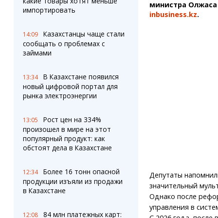
какие товары хотят меньше
министра Олжаса
импортировать
inbusiness.kz
.
Казахстанцы чаще стали
14:09
сообщать о проблемах с
займами
В Казахстане появился
13:34
новый цифровой портал для
рынка электроэнергии
Рост цен на 334%
13:05
произошел в мире на этот
популярный продукт: как
обстоят дела в Казахстане
Более 16 тонн опасной
12:34
Депутаты напомнили
продукции изъяли из продажи
значительный мульт
в Казахстане
Однако после рефо
управления в систе
84 млн платежных карт:
12:08
С 2026 года, после