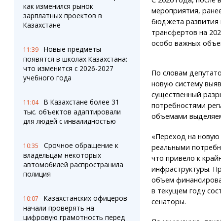
как изменился рынок
мероприятия, ране
зарплатных проектов в
бюджета развития 
Казахстане
трансфертов на 202
особо важных объе
Новые предметы
11:39
появятся в школах Казахстана:
что изменится с 2026-2027
По словам депутато
учебного года
новую систему выя
существенный разр
В Казахстане более 31
11:04
потребностями рег
тыс. объектов адаптировали
объемами выделяем
для людей с инвалидностью
«Переход на новую
Срочное обращение к
10:35
реальными потребн
владельцам некоторых
что привело к кра
автомобилей распространила
инфраструктуры. Пр
полиция
объем финансирова
в текущем году сос
Казахстанских офицеров
10:07
сенаторы.
начали проверять на
цифровую грамотность перед