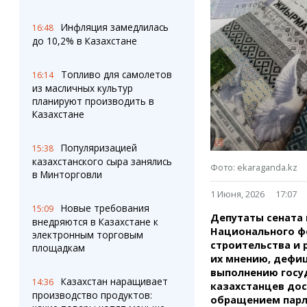
Штрихи
Пробки
Фотокомиксы
Карта Караганды
Инфляция замедлилась
16:48
Коллаж недели
Организации
до 10,2% в Казахстане
Ешкин гороскоп
Мой участковый
Перекрытие дорог
Топливо для самолетов
16:14
из масличных культур
планируют производить в
Сервисы
Медиа
Казахстане
Переводчик
Фото
Видео
Популяризацией
15:38
3D-тур
казахстанского сыра занялись
Timelapse
Фото: ekaraganda.kz
в Минторговли
1 Июня, 2026
17:07
Новые требования
15:09
Депутаты сената
внедряются в Казахстане к
Национального ф
электронным торговым
строительства и 
площадкам
их мнению, дефиц
выполнению госу
Казахстан наращивает
14:36
казахстанцев до
производство продуктов:
обращением парл