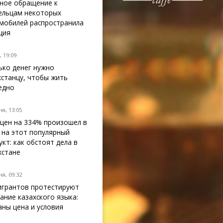
ное обращение к
ельцам некоторых
мобилей распространила
ция
 19:09
ько денег нужно
хстанцу, чтобы жить
едно
я, 13:05
 цен на 334% произошел в
 на этот популярный
укт: как обстоят дела в
хстане
я, 09:32
грантов протестируют
нание казахского языка:
аны цена и условия