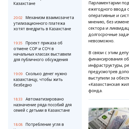
Парламентарии под
Казахстане
ежегодного ввода 
оперативные и сист
Механизм взаимозачета
20:02
мнению, без измен
утилизационного платежа
сектора и ликвида
хотят внедрить в Казахстане
долгосрочные зада
невозможно.
Проект приказа об
19:35
отмене СОР и СОЧ в
В связи с этим деп
начальных классах выставили
финансирования об
для публичного обсуждения
инфраструктуры, ре
предусмотрев допо
Сколько денег нужно
19:09
выступили за обес
казахстанцу, чтобы жить
«Казахстанская жил
безбедно
фонда.
Автоматизировано
18:33
назначение ряда пособий для
семей с детьми в Казахстане
Потребление угля в
18:08