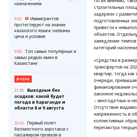
По их мнению, тако
назначением
строительных площ
задержек с развит
Иммигрантов
9:32
подготовленных зем
протестируют на знание
привести к невыпо
казахского языка: названы
объектов. Отдельн
цена и условия
замедление темпов
категорий населени
Топ самых популярных и
9:00
самых редких имен в
«Средства в размер
Казахстане
трансфертов на 202
квартир, тогда ка
ВЧЕРА
очереди, превышает
финансирования оч
Выходные без
21:05
законное недоволь
осадков: какой будет
– многодетных и не
погода в Караганде и
Отсутствие видимо
области 8 и 9 августа
напряженность в о
коллективных обра
Первый полёт
20:32
пересмотра текуще
беспилотного аэротакси с
пассажиром провели в