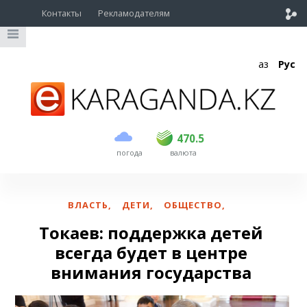
Контакты
Рекламодателям
Қаз
Рус
покупка
продажа
USD
468.5
470.5
470.5
погода
валюта
EUR
539
544
RUB
5.51
5.58
ВЛАСТЬ
,
ДЕТИ
,
ОБЩЕСТВО
,
Токаев: поддержка детей
всегда будет в центре
внимания государства