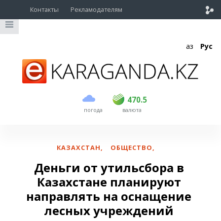
Контакты
Рекламодателям
Қаз
Рус
покупка
продажа
USD
469
470.5
470.5
погода
валюта
EUR
541
545
RUB
5.51
5.6
КАЗАХСТАН
,
ОБЩЕСТВО
,
Деньги от утильсбора в
Казахстане планируют
направлять на оснащение
лесных учреждений