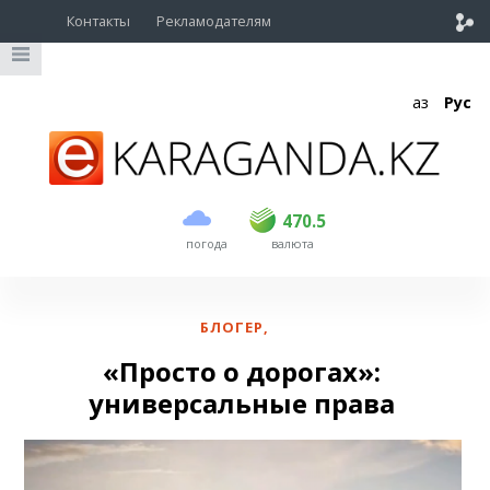
Контакты
Рекламодателям
Қаз
Рус
покупка
продажа
USD
469
470.5
470.5
погода
валюта
EUR
539
542.5
RUB
5.6
5.63
БЛОГЕР
,
«Просто о дорогах»:
универсальные права