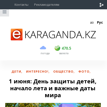
Контакты
Рекламодателям
Қаз
Рус
покупка
продажа
USD
469
470.5
470.5
погода
валюта
EUR
539
543
RUB
5.55
5.62
ДЕТИ
,
ИНТЕРЕСНО!
,
ОБЩЕСТВО
,
ФОТО
,
1 июня: День защиты детей,
начало лета и важные даты
мира