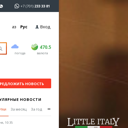
+7 (701)
233 33 81
Қаз
Рус
Вход
покупка
продажа
USD
468.5
470.5
470.5
погода
валюта
EUR
539
544
RUB
5.51
5.58
РЕДЛОЖИТЬ НОВОСТЬ
УЛЯРНЫЕ НОВОСТИ
∞
утки
За месяц
За год
я, 10:35