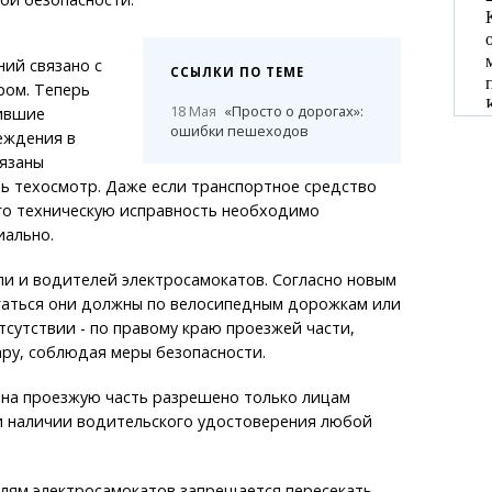
ий связано с
ССЫЛКИ ПО ТЕМЕ
ром. Теперь
18 Мая
«Просто о дорогах»:
ившие
ошибки пешеходов
еждения в
бязаны
ь техосмотр. Даже если транспортное средство
его техническую исправность необходимо
ально.
и и водителей электросамокатов. Согласно новым
гаться они должны по велосипедным дорожкам или
отсутствии - по правому краю проезжей части,
ру, соблюдая меры безопасности.
 на проезжую часть разрешено только лицам
ри наличии водительского удостоверения любой
елям электросамокатов запрещается пересекать