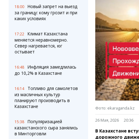
Штрихи
Пробки
Новый запрет на выезд
18:00
Фотокомиксы
Карта Караганды
за границу: кому грозит и при
Коллаж недели
Организации
каких условиях
Ешкин гороскоп
Мой участковый
Перекрытие дорог
Климат Казахстана
17:22
меняется неравномерно.
Север нагревается, юг
Сервисы
Медиа
остывает
Переводчик
Фото
Видео
Инфляция замедлилась
16:48
3D-тур
до 10,2% в Казахстане
Timelapse
Топливо для самолетов
16:14
из масличных культур
планируют производить в
Казахстане
Фото: ekaraganda.kz
26 Мая, 2026
20:36
Популяризацией
15:38
казахстанского сыра занялись
В Казахстане всту
в Минторговли
дорожного движе