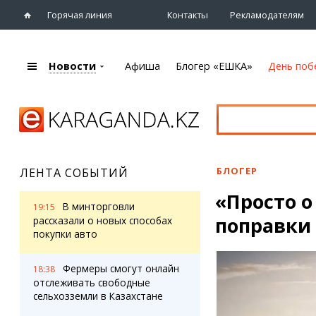
Горячая линия
Контакты
Рекламодателям
Новости
Афиша
Блогер «ЕШКА»
День поб
+7 (7212)
92 09 09
Главная
Афиша
Новости
Новости
Кино
Караганды
Театры
БЛОГЕР
ЛЕНТА СОБЫТИЙ
Хроника
Музыка
«Просто о
eTV
Спорт
В минторговли
19:15
Рассылка новостей
поправки
Выставки
рассказали о новых способах
Персоны
покупки авто
Цирк и зоопарк
Интервью
Фермеры смогут онлайн
18:38
отслеживать свободные
Блогер «ЕШКА»
Карты
сельхозземли в Казахстане
Лента блогера
Web-камеры