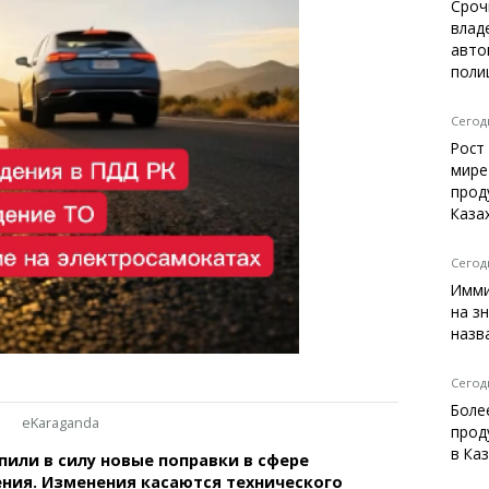
Темиртау
Сроч
влад
Балхаш
авто
Жезказган
поли
Сегодн
Рост
Справочник
мире
Расписание транспорта
прод
Каза
Автобусные остановки
Экстренные службы
Каталог компаний
Сегодн
Купить шины, легко!
Имми
на з
назв
Сегодн
Боле
eKaraganda
прод
в Ка
пили в силу новые поправки в сфере
ния. Изменения касаются технического