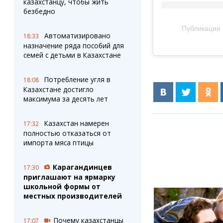
казахстанцу, чтобы жить
безбедно
Публикация 
Автоматизировано
18:33
назначение ряда пособий для
семей с детьми в Казахстане
Потребление угля в
18:08
Казахстане достигло
максимума за десять лет
Казахстан намерен
17:32
полностью отказаться от
импорта мяса птицы
Карагандинцев
17:30
приглашают на ярмарку
школьной формы от
местных производителей
Почему казахстанцы
17:07