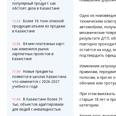
популярный продукт: как
обстоят дела в Казахстане
Одно из нововведен
Более 16 тонн опасной
техническим осмот
12:34
продукции изъяли из продажи
автомобили, получ
в Казахстане
механические повр
результате ДТП, о
84 млн платежных карт:
повторно проходит
12:08
как изменился рынок
остаётся на ходу, 
зарплатных проектов в
подтвердить офици
Казахстане
Изменения затронул
Новые предметы
правилам, передви
11:39
появятся в школах Казахстана:
полосам, а при их 
что изменится с 2026-2027
обочине или тротуа
учебного года
При этом выезжать
В Казахстане более 31
старше 18 лет и п
11:04
тыс. объектов адаптировали
категории.
для людей с инвалидностью
Кроме того, водит