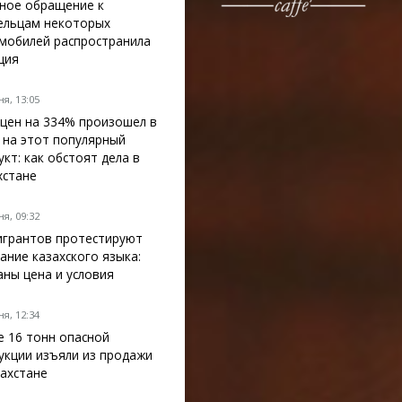
ное обращение к
ельцам некоторых
мобилей распространила
ция
я, 13:05
 цен на 334% произошел в
 на этот популярный
укт: как обстоят дела в
хстане
я, 09:32
грантов протестируют
нание казахского языка:
аны цена и условия
я, 12:34
е 16 тонн опасной
укции изъяли из продажи
захстане