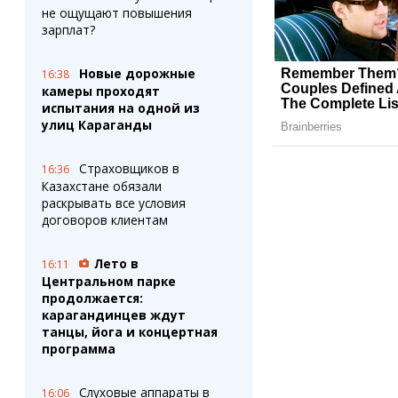
не ощущают повышения
зарплат?
Новые дорожные
16:38
камеры проходят
испытания на одной из
улиц Караганды
Страховщиков в
16:36
Казахстане обязали
раскрывать все условия
договоров клиентам
Лето в
16:11
Центральном парке
продолжается:
карагандинцев ждут
танцы, йога и концертная
программа
Слуховые аппараты в
16:06