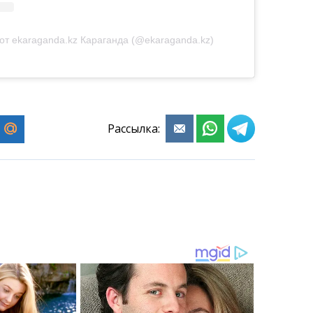
от ekaraganda.kz Караганда (@ekaraganda.kz)
Рассылка: