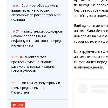
пешеходные перехо
Срочное обращение к
10:35
без светоотражающ
владельцам некоторых
автомобилей распространила
застёгнутого шлема
полиция
Ещё одно изменение
автомобили без опо
Казахстанских офицеров
10:07
номерами на синем 
начали проверять на
цифровую грамотность перед
городах, но и на д
назначением
В патрульных маши
автоматически фик
Иммигрантов
9:32
Информация переда
протестируют на знание
казахского языка: названы
правонарушений.
цена и условия
Топ самых популярных и
9:00
самых редких имен в
Казахстане
ВЧЕРА