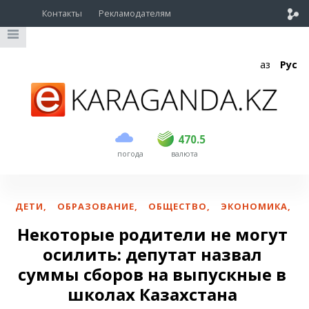
Контакты
Рекламодателям
Қаз
Рус
покупка
продажа
USD
469
470.5
470.5
погода
валюта
EUR
541
545
RUB
5.51
5.6
ДЕТИ
,
ОБРАЗОВАНИЕ
,
ОБЩЕСТВО
,
ЭКОНОМИКА
,
Некоторые родители не могут
осилить: депутат назвал
суммы сборов на выпускные в
школах Казахстана