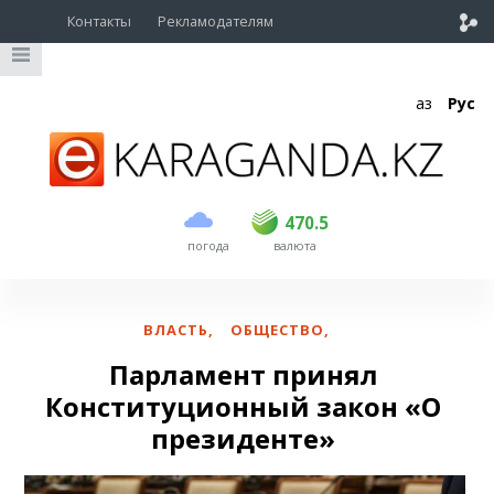
Контакты
Рекламодателям
Қаз
Рус
покупка
продажа
USD
468.5
470.5
470.5
погода
валюта
EUR
539
544
RUB
5.51
5.58
ВЛАСТЬ
,
ОБЩЕСТВО
,
Парламент принял
Конституционный закон «О
президенте»