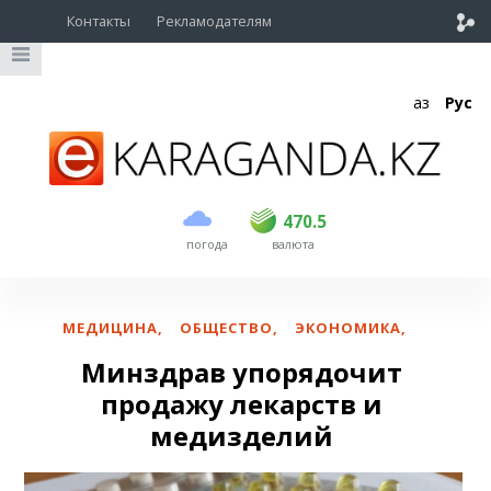
Контакты
Рекламодателям
Қаз
Рус
покупка
продажа
USD
469
470.5
470.5
погода
валюта
EUR
541
545
RUB
5.51
5.6
МЕДИЦИНА
,
ОБЩЕСТВО
,
ЭКОНОМИКА
,
Минздрав упорядочит
продажу лекарств и
медизделий