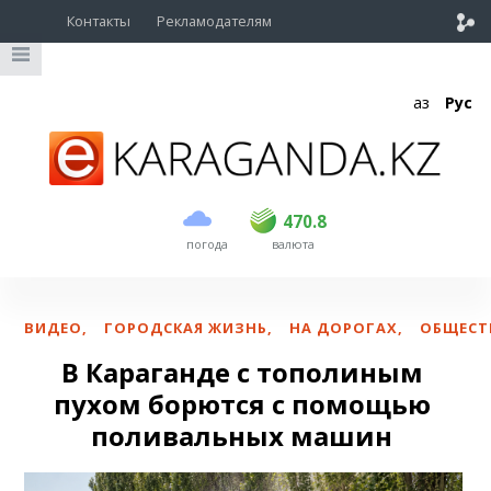
Контакты
Рекламодателям
Қаз
Рус
покупка
продажа
USD
468.5
470.8
470.8
погода
валюта
EUR
539
541.5
RUB
5.53
5.6
ВИДЕО
,
ГОРОДСКАЯ ЖИЗНЬ
,
НА ДОРОГАХ
,
ОБЩЕСТ
В Караганде с тополиным
пухом борются с помощью
поливальных машин