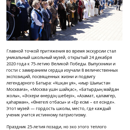
Главной точкой притяжения во время экскурсии стал
уникальный школьный музей, открытый 24 декабря
2020 года к 75-летию Великой Победы. Выпускники и
гости с замиранием сердца изучали 8 величественных
экспозиций, посвященных жизни и подвигу
легендарного Батыра: «Ұшқан ұя», «Қиыр Шығыстан
Москваға», «Москва үшін шайқас», «Батырдың майдан
жолы», «Әскери өнердің шебері», «Азамат, қаламгер,
қаһарман», «Өнегелі отбасы» и «Ер есімі – ел есінде».
Этот музей — гордость школы, место, где каждый
ученик учится истинному патриотизму.
Праздник 25-летия позади, но эхо этого теплого