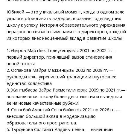
Юбилей — это уникальный момент, когда в одном зале
удалось объединить лидеров, в разные годы ведших
школу к успеху. История образовательного учреждения
неразрывно связана с именами его директоров, каждый
из которых внес неоценимый вклад в развитие школы:
1. Әміров Мартбек Төлеукешұлы с 2001 по 2002 гг.—
первый директор, принявший вызов становления
новой школы.
2. Оспанова Майра Мажкенқызы 2002 по 2009 гг. —
руководитель, укрепивший традиции и внутреннее
единство коллектива.
3. Жантыбаева Зайра Рахметалиновна 2009 по 2021 гг.—
возглавлявшая школу более десятилетия и выведшая
её на новые качественные рубежи.
4. Согосбай Амантай Согосбайқызы 2021 по 2026 гг. —
внесшая большой вклад в модернизацию
образовательного пространства.
5. Турсунова Салтанат Алданышевна — нынешний