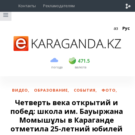
Контакты
Рекламодателям
Қаз
Рус
покупка
продажа
USD
468.5
471.5
471.5
погода
валюта
EUR
539
543
RUB
5.57
5.61
ВИДЕО
,
ОБРАЗОВАНИЕ
,
СОБЫТИЯ
,
ФОТО
,
Четверть века открытий и
побед: школа им. Бауыржана
Момышұлы в Караганде
отметила 25-летний юбилей