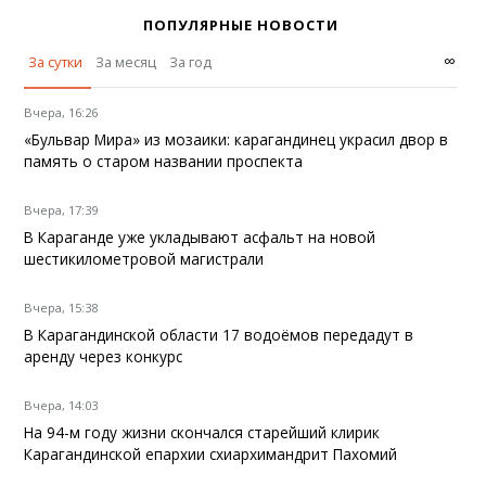
ПОПУЛЯРНЫЕ НОВОСТИ
∞
За сутки
За месяц
За год
Вчера, 16:26
«Бульвар Мира» из мозаики: карагандинец украсил двор в
память о старом названии проспекта
Вчера, 17:39
В Караганде уже укладывают асфальт на новой
шестикилометровой магистрали
Вчера, 15:38
В Карагандинской области 17 водоёмов передадут в
аренду через конкурс
Вчера, 14:03
На 94-м году жизни скончался старейший клирик
Карагандинской епархии схиархимандрит Пахомий