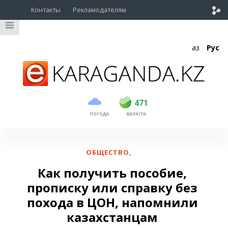
Контакты
Рекламодателям
Қаз
Рус
покупка
продажа
USD
468.5
471
471
погода
валюта
EUR
539
541.5
RUB
5.53
5.61
ОБЩЕСТВО
,
Как получить пособие,
прописку или справку без
похода в ЦОН, напомнили
казахстанцам