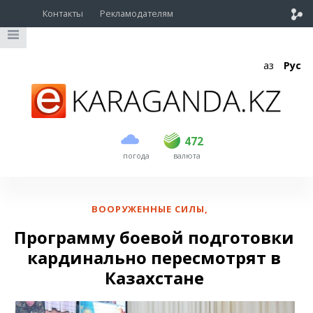
Контакты
Рекламодателям
Қаз
Рус
покупка
продажа
USD
468.5
472
472
погода
валюта
EUR
540
544
RUB
5.58
5.61
ВООРУЖЕННЫЕ СИЛЫ
,
Программу боевой подготовки
кардинально пересмотрят в
Казахстане