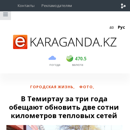
Контакты
Рекламодателям
Қаз
Рус
покупка
продажа
USD
469
470.5
470.5
погода
валюта
EUR
541
545
RUB
5.51
5.6
ГОРОДСКАЯ ЖИЗНЬ
,
ФОТО
,
В Темиртау за три года
обещают обновить две сотни
километров тепловых сетей