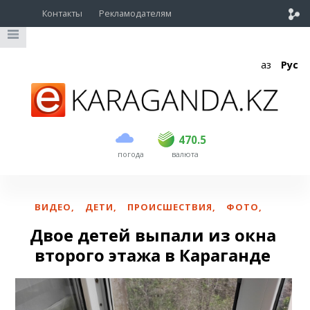
Контакты
Рекламодателям
Қаз
Рус
покупка
продажа
USD
469
470.5
470.5
погода
валюта
EUR
541
545
RUB
5.51
5.6
ВИДЕО
,
ДЕТИ
,
ПРОИСШЕСТВИЯ
,
ФОТО
,
Двое детей выпали из окна
второго этажа в Караганде