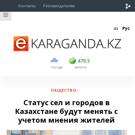
Контакты
Рекламодателям
Қаз
Рус
покупка
продажа
USD
469
470.5
470.5
погода
валюта
EUR
541
545
RUB
5.51
5.6
ОБЩЕСТВО
,
Статус сел и городов в
Казахстане будут менять с
учетом мнения жителей