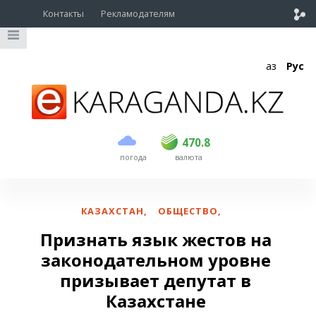
Контакты
Рекламодателям
Қаз
Рус
покупка
продажа
USD
468.5
470.8
470.8
погода
валюта
EUR
539
541.5
RUB
5.53
5.6
КАЗАХСТАН
,
ОБЩЕСТВО
,
Признать язык жестов на
законодательном уровне
призывает депутат в
Казахстане