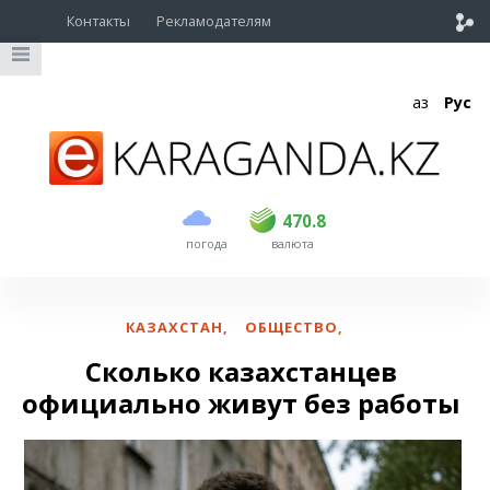
Контакты
Рекламодателям
Қаз
Рус
покупка
продажа
USD
468.5
470.8
470.8
погода
валюта
EUR
539
541.5
RUB
5.53
5.6
КАЗАХСТАН
,
ОБЩЕСТВО
,
Сколько казахстанцев
официально живут без работы