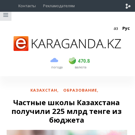
Контакты
Рекламодателям
Қаз
Рус
покупка
продажа
USD
468.5
470.8
470.8
погода
валюта
EUR
539
541.5
RUB
5.53
5.6
КАЗАХСТАН
,
ОБРАЗОВАНИЕ
,
Частные школы Казахстана
получили 225 млрд тенге из
бюджета