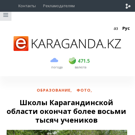
Контакты
Рекламодателям
Қаз
Рус
покупка
продажа
USD
470
471.5
471.5
погода
валюта
EUR
540
542
RUB
5.53
5.61
ОБРАЗОВАНИЕ
,
ФОТО
,
Школы Карагандинской
области окончат более восьми
тысяч учеников