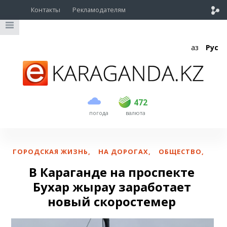
Контакты
Рекламодателям
Қаз
Рус
покупка
продажа
USD
470
472
472
погода
валюта
EUR
539
542
RUB
5.53
5.61
ГОРОДСКАЯ ЖИЗНЬ
,
НА ДОРОГАХ
,
ОБЩЕСТВО
,
В Караганде на проспекте
Бухар жырау заработает
новый скоростемер