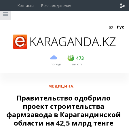
Контакты
Рекламодателям
Қаз
Рус
покупка
продажа
USD
470
473
473
погода
валюта
EUR
541
544
RUB
5.57
5.61
МЕДИЦИНА
,
Правительство одобрило
проект строительства
фармзавода в Карагандинской
области на 42,5 млрд тенге